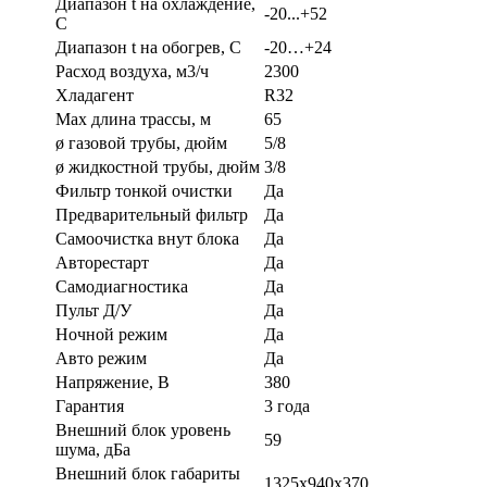
Диапазон t на охлаждение,
-20...+52
С
Диапазон t на обогрев, С
-20…+24
Расход воздуха, м3/ч
2300
Хладагент
R32
Max длина трассы, м
65
ø газовой трубы, дюйм
5/8
ø жидкостной трубы, дюйм
3/8
Фильтр тонкой очистки
Да
Предварительный фильтр
Да
Самоочистка внут блока
Да
Авторестарт
Да
Самодиагностика
Да
Пульт Д/У
Да
Ночной режим
Да
Авто режим
Да
Напряжение, В
380
Гарантия
3 года
Внешний блок уровень
59
шума, дБа
Внешний блок габариты
1325x940x370