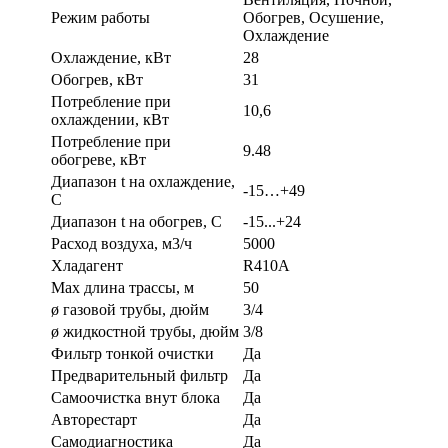
Режим работы
Обогрев, Осушение,
Охлаждение
Охлаждение, кВт
28
Обогрев, кВт
31
Потребление при
10,6
охлаждении, кВт
Потребление при
9.48
обогреве, кВт
Диапазон t на охлаждение,
-15…+49
С
Диапазон t на обогрев, С
-15...+24
Расход воздуха, м3/ч
5000
Хладагент
R410A
Max длина трассы, м
50
ø газовой трубы, дюйм
3/4
ø жидкостной трубы, дюйм
3/8
Фильтр тонкой очистки
Да
Предварительный фильтр
Да
Самоочистка внут блока
Да
Авторестарт
Да
Самодиагностика
Да