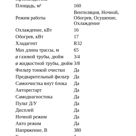
Площадь, м²
160
Вентиляция, Ночной,
Режим работы
Обогрев, Осушение,
Охлаждение
Охлаждение, кВт
16
Обогрев, кВт
17
Хладагент
R32
Max длина трассы, м
65
ø газовой трубы, дюйм
3/4
ø жидкостной трубы, дюйм
3/8
Фильтр тонкой очистки
Да
Предварительный фильтр
Да
Самоочистка внут блока
Да
Авторестарт
Да
Самодиагностика
Да
Пульт Д/У
Да
Дисплей
Да
Ночной режим
Да
Авто режим
Да
Напряжение, В
380