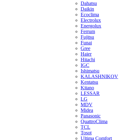
Dahatsu
Daikin
Ecoclima
Electrolux
Energolux
Ferrum
Fujitsu
Funai
Gree
Haier
Hitachi
IGC
Ishimatsu
KALASHNIKOV
Kentatsu
Kitano
LESSAR
LG
MDV
Midea
Panasonic
QuattroClima
TCL
Tosot
Ultima Comfort