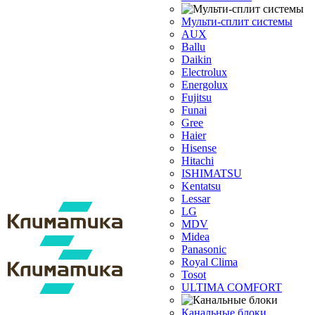
Мульти-сплит системы
AUX
Ballu
Daikin
Electrolux
Energolux
Fujitsu
Funai
Gree
Haier
Hisense
Hitachi
ISHIMATSU
Kentatsu
Lessar
LG
MDV
Midea
Panasonic
Royal Clima
Tosot
ULTIMA COMFORT
Канальные блоки