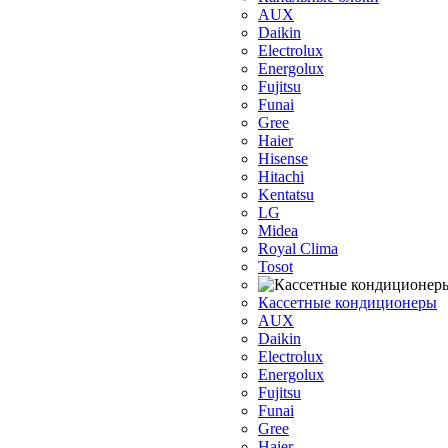
AUX
Dаikin
Electrolux
Energolux
Fujitsu
Funai
Gree
Haier
Hisense
Hitachi
Kentatsu
LG
Midea
Royal Clima
Tosot
Кассетные кондиционеры
AUX
Daikin
Electrolux
Energolux
Fujitsu
Funai
Gree
Haier