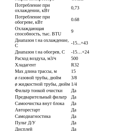
Потребление при
0,73
охлаждении, кВт
Потребление при
0.68
обогреве, кВт
Охлаждающая
9
способность, тыс. BTU
Диапазон t на охлаждение,
-15...+43
С
Диапазон t на обогрев, С
-15…+24
Расход воздуха, м3/ч
500
Хладагент
R32
Max длина трассы, м
15
ø газовой трубы, дюйм
3/8
ø жидкостной трубы, дюйм
1/4
Фильтр тонкой очистки
Да
Предварительный фильтр
Да
Самоочистка внут блока
Да
Авторестарт
Да
Самодиагностика
Да
Пульт Д/У
Да
Дисплей
Да