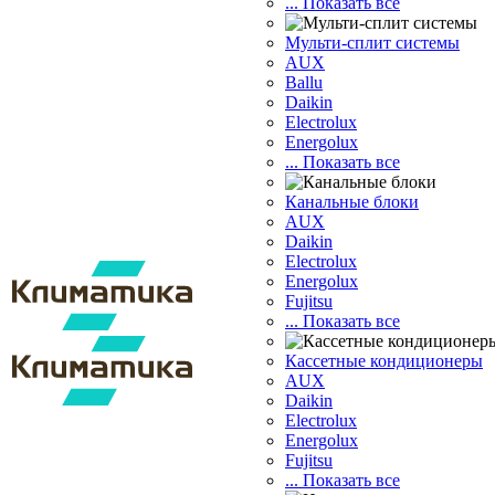
... Показать все
Мульти-сплит системы
AUX
Ballu
Daikin
Electrolux
Energolux
... Показать все
Канальные блоки
AUX
Dаikin
Electrolux
Energolux
Fujitsu
... Показать все
Кассетные кондиционеры
AUX
Daikin
Electrolux
Energolux
Fujitsu
... Показать все