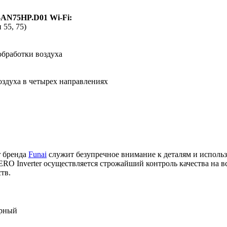
-AN75HP.D01 Wi-Fi
:
55, 75)
обработки воздуха
оздуха в четырех направлениях
r бренда
Funai
служит безупречное внимание к деталям и исполь
 Inverter осуществляется строжайший контроль качества на все
тв.
рный