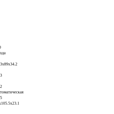
0
года
.3x89x34.2
,3
,2
томатическая
,5
x105.5x23.1