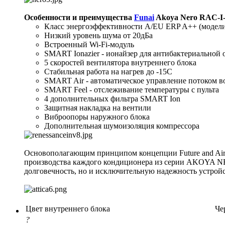
Особенности и преимущества
Funai
Akoya Nero RAC-I
Класс энергоэффективности А/EU ERP A++ (модели 
Низкий уровень шума от 20дБа
Встроенный Wi-Fi-модуль
SMART Ionazier - ионайзер для антибактериальной 
5 скоростей вентилятора внутреннего блока
Стабильная работа на нагрев до -15С
SMART Air - автоматическое управление потоком в
SMART Feel - отслеживание температуры с пульта
4 дополнительных фильтра SMART Ion
Защитная накладка на вентили
Виброопоры наружного блока
Дополнительная шумоизоляция компрессора
Основополагающим принципом концепции Future and Ai
производства каждого кондиционера из серии AKOYA NERO
долговечность, но и исключительную надежность устройс
Цвет внутреннего блока
Че
?