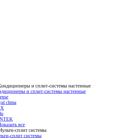
ндиционеры и сплит-системы настенные
ense
al clima
UX
lu
NTEK
 Показать все
льти-сплит системы