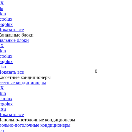
UX
lu
kin
ctrolux
rgolux
 Показать все
нальные блоки
UX
kin
ctrolux
rgolux
itsu
0
 Показать все
ссетные кондиционеры
UX
kin
ctrolux
rgolux
itsu
 Показать все
польно-потолочные кондиционеры
ai