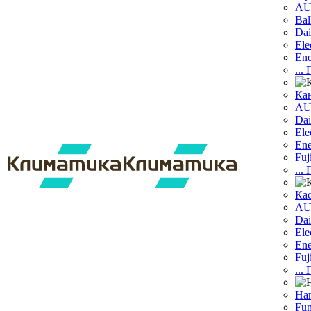
A
Bal
Dai
Ele
Ene
...
Ка
A
Dаi
Ele
Ene
Fuj
...
Ка
A
Dai
Ele
Ene
Fuj
...
На
Fun