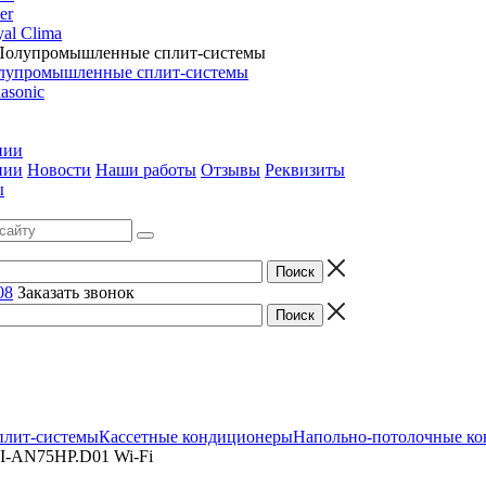
er
al Clima
лупромышленные сплит-системы
asonic
нии
нии
Новости
Наши работы
Отзывы
Реквизиты
ы
08
Заказать звонок
лит-системы
Кассетные кондиционеры
Напольно-потолочные к
I-AN75HP.D01 Wi-Fi