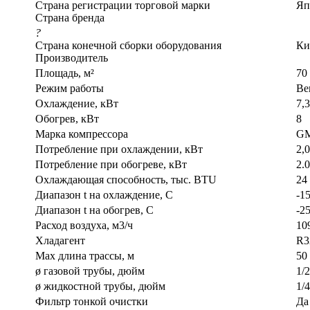
Страна регистрации торговой марки
Яп
Страна бренда
?
Страна конечной сборки оборудования
Ки
Производитель
Площадь, м²
70
Режим работы
Ве
Охлаждение, кВт
7,3
Обогрев, кВт
8
Марка компрессора
G
Потребление при охлаждении, кВт
2,
Потребление при обогреве, кВт
2.
Охлаждающая способность, тыс. BTU
24
Диапазон t на охлаждение, С
-15
Диапазон t на обогрев, С
-25
Расход воздуха, м3/ч
10
Хладагент
R3
Max длина трассы, м
50
ø газовой трубы, дюйм
1/2
ø жидкостной трубы, дюйм
1/4
Фильтр тонкой очистки
Да