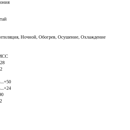
ония
тай
нтиляция, Ночной, Обогрев, Осушение, Охлаждение
MCC
028
02
...+50
...+24
90
2