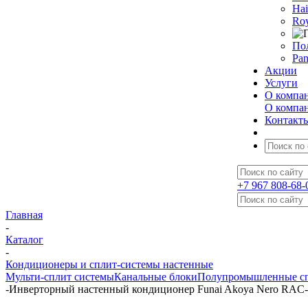
Hai
Roy
По
Pan
Акции
Услуги
О компа
О компа
Контакт
+7 967 808-68-
Главная
-
Каталог
-
Кондиционеры и сплит-системы настенные
Мульти-сплит системы
Канальные блоки
Полупромышленные сп
-
Инверторный настенный кондиционер Funai Akoya Nero RAC-