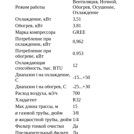
Вентиляция, Ночной,
Режим работы
Обогрев, Осушение,
Охлаждение
Охлаждение, кВт
3,51
Обогрев, кВт
3.81
Марка компрессора
GREE
Потребление при
0,962
охлаждении, кВт
Потребление при
0.953
обогреве, кВт
Охлаждающая
12
способность, тыс. BTU
Диапазон t на охлаждение,
-15...+50
С
Диапазон t на обогрев, С
-25...+30
Расход воздуха, м3/ч
700
Хладагент
R32
Max длина трассы, м
15
ø газовой трубы, дюйм
3/8
ø жидкостной трубы, дюйм
1/4
Фильтр тонкой очистки
Да
Предварительный фильтр
Да