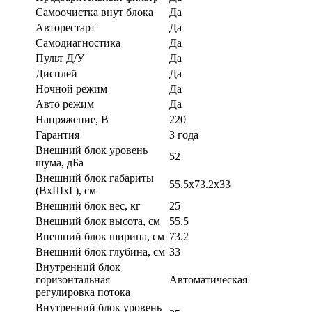
Самоочистка внут блока
Да
Авторестарт
Да
Самодиагностика
Да
Пульт Д/У
Да
Дисплей
Да
Ночной режим
Да
Авто режим
Да
Напряжение, В
220
Гарантия
3 года
Внешний блок уровень
52
шума, дБа
Внешний блок габариты
55.5x73.2x33
(ВхШхГ), см
Внешний блок вес, кг
25
Внешний блок высота, см
55.5
Внешний блок ширина, см
73.2
Внешний блок глубина, см
33
Внутренний блок
горизонтальная
Автоматическая
регулировка потока
Внутренний блок уровень