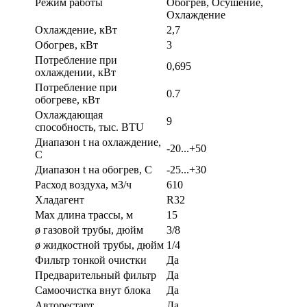
Режим работы
Обогрев, Осушение,
Охлаждение
Охлаждение, кВт
2,7
Обогрев, кВт
3
Потребление при
0,695
охлаждении, кВт
Потребление при
0.7
обогреве, кВт
Охлаждающая
9
способность, тыс. BTU
Диапазон t на охлаждение,
-20...+50
С
Диапазон t на обогрев, С
-25...+30
Расход воздуха, м3/ч
610
Хладагент
R32
Max длина трассы, м
15
ø газовой трубы, дюйм
3/8
ø жидкостной трубы, дюйм
1/4
Фильтр тонкой очистки
Да
Предварительный фильтр
Да
Самоочистка внут блока
Да
Авторестарт
Да