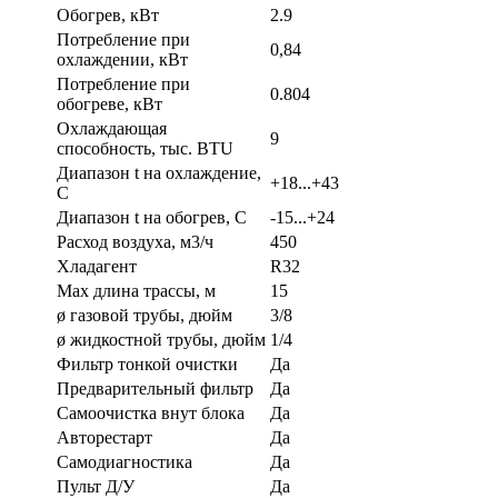
Обогрев, кВт
2.9
Потребление при
0,84
охлаждении, кВт
Потребление при
0.804
обогреве, кВт
Охлаждающая
9
способность, тыс. BTU
Диапазон t на охлаждение,
+18...+43
С
Диапазон t на обогрев, С
-15...+24
Расход воздуха, м3/ч
450
Хладагент
R32
Max длина трассы, м
15
ø газовой трубы, дюйм
3/8
ø жидкостной трубы, дюйм
1/4
Фильтр тонкой очистки
Да
Предварительный фильтр
Да
Самоочистка внут блока
Да
Авторестарт
Да
Самодиагностика
Да
Пульт Д/У
Да