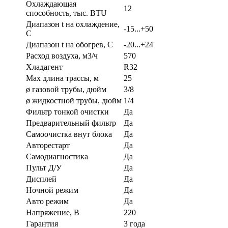
Охлаждающая
12
способность, тыс. BTU
Диапазон t на охлаждение,
-15...+50
С
Диапазон t на обогрев, С
-20...+24
Расход воздуха, м3/ч
570
Хладагент
R32
Max длина трассы, м
25
ø газовой трубы, дюйм
3/8
ø жидкостной трубы, дюйм
1/4
Фильтр тонкой очистки
Да
Предварительный фильтр
Да
Самоочистка внут блока
Да
Авторестарт
Да
Самодиагностика
Да
Пульт Д/У
Да
Дисплей
Да
Ночной режим
Да
Авто режим
Да
Напряжение, В
220
Гарантия
3 года