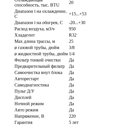
20
способность, тыс. BTU
Диапазон t на охлаждение,
+15...+53
С
Диапазон t на обогрев, С
-20...+30
Расход воздуха, м3/ч
950
Хладагент
R32
Max длина трассы, м
25
ø газовой трубы, дюйм
3/8
ø жидкостной трубы, дюйм
1/4
Фильтр тонкой очистки
Да
Предварительный фильтр
Да
Самоочистка внут блока
Да
Авторестарт
Да
Самодиагностика
Да
Пульт Д/У
Да
Дисплей
Да
Ночной режим
Да
Авто режим
Да
Напряжение, В
220
Гарантия
5 лет