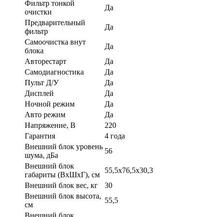
Фильтр тонкой
Да
очистки
Предварительный
Да
фильтр
Самоочистка внут
Да
блока
Авторестарт
Да
Самодиагностика
Да
Пульт Д/У
Да
Дисплей
Да
Ночной режим
Да
Авто режим
Да
Напряжение, В
220
Гарантия
4 года
Внешний блок уровень
56
шума, дБа
Внешний блок
55,5x76,5x30,3
габариты (ВхШхГ), см
Внешний блок вес, кг
30
Внешний блок высота,
55,5
см
Внешний блок