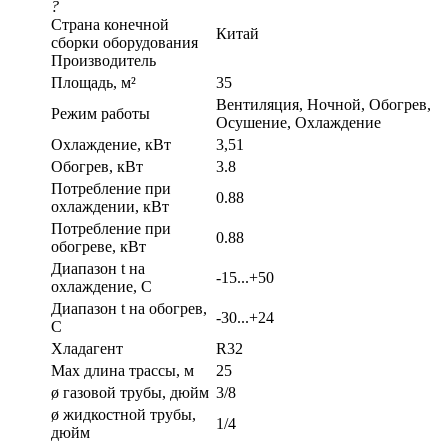
?
Страна конечной
Китай
сборки оборудования
Производитель
Площадь, м²
35
Вентиляция, Ночной, Обогрев,
Режим работы
Осушение, Охлаждение
Охлаждение, кВт
3,51
Обогрев, кВт
3.8
Потребление при
0.88
охлаждении, кВт
Потребление при
0.88
обогреве, кВт
Диапазон t на
-15...+50
охлаждение, С
Диапазон t на обогрев,
-30...+24
С
Хладагент
R32
Max длина трассы, м
25
ø газовой трубы, дюйм
3/8
ø жидкостной трубы,
1/4
дюйм