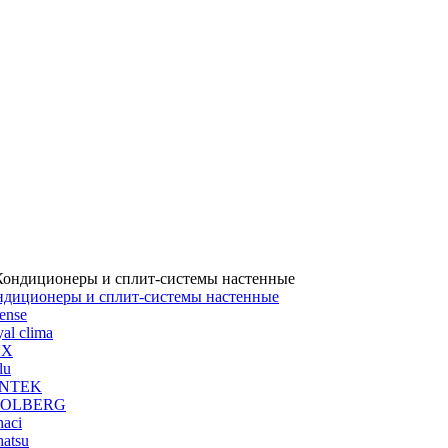
ндиционеры и сплит-системы настенные
ense
al clima
UX
lu
NTEK
OLBERG
aci
atsu