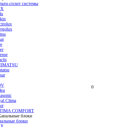
льти-сплит системы
UX
lu
kin
ctrolux
rgolux
itsu
ai
ee
er
ense
achi
HIMATSU
tatsu
sar
DV
0
dea
asonic
al Clima
ot
TIMA COMFORT
нальные блоки
UX