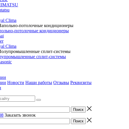
HIMATSU
tatsu
al Clima
польно-потолочные кондиционеры
ai
er
al Clima
лупромышленные сплит-системы
asonic
нии
нии
Новости
Наши работы
Отзывы
Реквизиты
ы
08
Заказать звонок