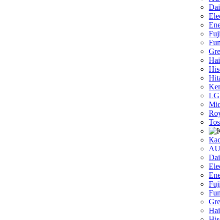
Dаi
Ele
Ene
Fuj
Fun
Gr
Hai
His
Hit
Ken
LG
Mi
Roy
Tos
Ка
A
Dai
Ele
Ene
Fuj
Fun
Gr
Hai
His