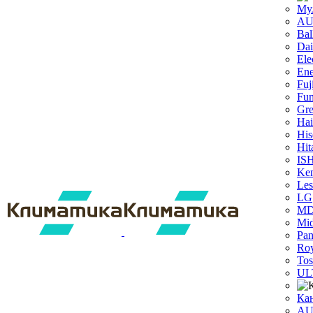
Му
A
Bal
Dai
Ele
Ene
Fuj
Fun
Gr
Hai
His
Hit
IS
Ken
Les
LG
M
Mi
Pan
Roy
Tos
UL
Ка
A