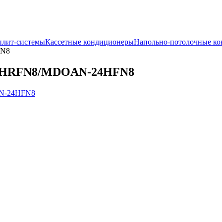
лит-системы
Кассетные кондиционеры
Напольно-потолочные к
FN8
-24HRFN8/MDOAN-24HFN8