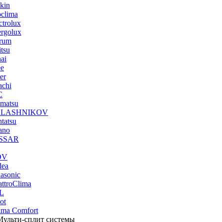
kin
clima
ctrolux
rgolux
rum
itsu
ai
ee
er
achi
C
imatsu
LASHNIKOV
tatsu
ano
SSAR
DV
dea
asonic
ttroClima
L
ot
ima Comfort