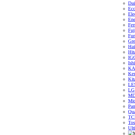
Dai
Eco
Ele
Ene
Fer
Fuj
Fun
Gr
Hai
Hit
IG
Ish
KA
Ken
Kit
LE
LG
M
Mi
Pan
Qua
TC
Tos
Ult