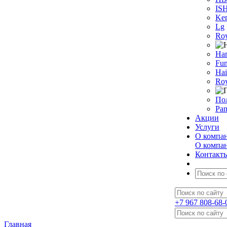
IS
Ken
Lg
Roy
На
Fun
Hai
Roy
По
Pan
Акции
Услуги
О компа
О компа
Контакт
+7 967 808-68-
Главная