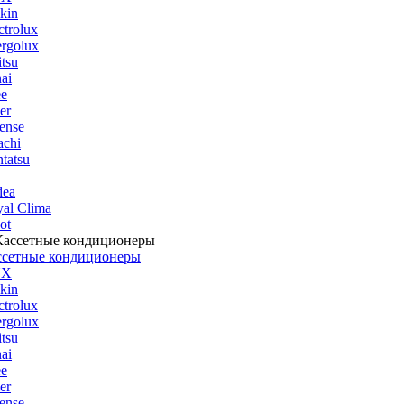
kin
ctrolux
rgolux
itsu
ai
ee
er
ense
achi
tatsu
dea
al Clima
ot
ссетные кондиционеры
UX
kin
ctrolux
rgolux
itsu
ai
ee
er
ense