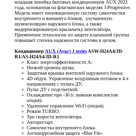
младшая линейка бытовых кондиционеров AUX 2022
года, основанная на флагманских моделях J-Progressive.
Модель имеет инновационную систему самоочистки
внутреннего и внешнего блоков, улучшенную
шумоизоляцию наружного блока, а также
модернизированную крыльчатку вентилятора.
Применение технологии по защите клапанной группы
повышает степень надежности системы в целом.
Кондиционер
AUX (Аукс) J series
ASW-H24A4/JD-
R1/AS-H24A4/JD-R1
Класс энергоэффективности A;
Низкий уровень шума;
Защитная крышка вентилей наружного блока;
4D обдув. Управление воздушным потоком в 4-х
направлениях с пульта ДУ;
Пульт ДУ с подстветкой;
Охлаждение при -30 (с зимним комплектом
опция);
Удаленное управление Wi-Fi (опция).
Режим TURBO.
Три скорости вентилятора.
Авторестарт.
Самоочистка внутреннего блока.
Антикоррозийная защита «Blue Fin»