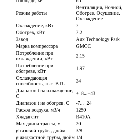
Площадь, м²
65
Вентиляция, Ночной,
Режим работы
Обогрев, Осушение,
Охлаждение
Охлаждение, кВт
7
Обогрев, кВт
7.2
Завод
Aux Technology Park
Марка компрессора
GMCC
Потребление при
2,15
охлаждении, кВт
Потребление при
1.97
обогреве, кВт
Охлаждающая
24
способность, тыс. BTU
Диапазон t на охлаждение,
+18...+43
С
Диапазон t на обогрев, С
-7...+24
Расход воздуха, м3/ч
1250
Хладагент
R410A
Max длина трассы, м
20
ø газовой трубы, дюйм
3/8
ø жидкостной трубы, дюйм
1/4