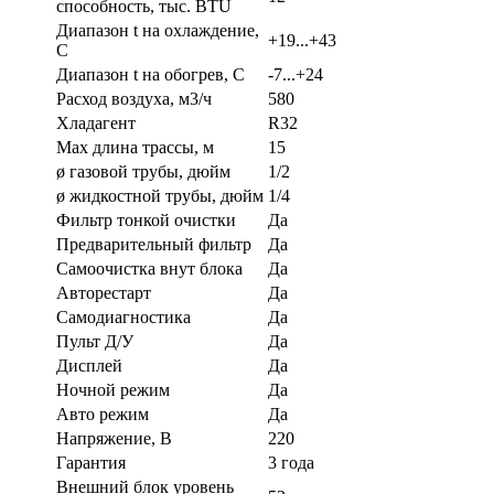
способность, тыс. BTU
Диапазон t на охлаждение,
+19...+43
С
Диапазон t на обогрев, С
-7...+24
Расход воздуха, м3/ч
580
Хладагент
R32
Max длина трассы, м
15
ø газовой трубы, дюйм
1/2
ø жидкостной трубы, дюйм
1/4
Фильтр тонкой очистки
Да
Предварительный фильтр
Да
Самоочистка внут блока
Да
Авторестарт
Да
Самодиагностика
Да
Пульт Д/У
Да
Дисплей
Да
Ночной режим
Да
Авто режим
Да
Напряжение, В
220
Гарантия
3 года
Внешний блок уровень