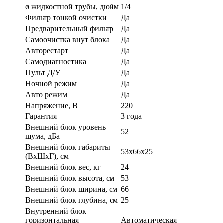
ø жидкостной трубы, дюйм
1/4
Фильтр тонкой очистки
Да
Предварительный фильтр
Да
Самоочистка внут блока
Да
Авторестарт
Да
Самодиагностика
Да
Пульт Д/У
Да
Ночной режим
Да
Авто режим
Да
Напряжение, В
220
Гарантия
3 года
Внешний блок уровень
52
шума, дБа
Внешний блок габариты
53x66x25
(ВхШхГ), см
Внешний блок вес, кг
24
Внешний блок высота, см
53
Внешний блок ширина, см
66
Внешний блок глубина, см
25
Внутренний блок
горизонтальная
Автоматическая