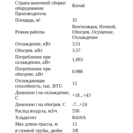
Страна конечной сборки
Китай
оборудования
Производитель
Площадь, м²
35
Вентиляция, Ночной,
Режим работы
Обогрев, Осушение,
Охлаждение
Охлаждение, кВт
3,51
Обогрев, кВт
3.57
Потребление при
1,093
охлаждении, кВт
Потребление при
0.986
обогреве, кВт
Охлаждающая
12
способность, тыс. BTU
Диапазон t на охлаждение,
+18...+43
С
Диапазон t на обогрев, С
-7...+24
Расход воздуха, м3/ч
550
Хладагент
R410A
Max длина трассы, м
12
ø газовой трубы, дюйм
3/8