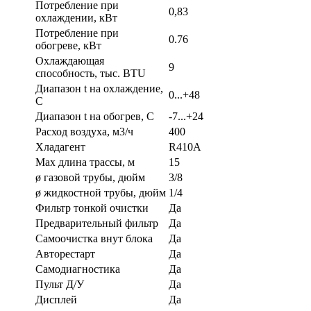
Потребление при
0,83
охлаждении, кВт
Потребление при
0.76
обогреве, кВт
Охлаждающая
9
способность, тыс. BTU
Диапазон t на охлаждение,
0...+48
С
Диапазон t на обогрев, С
-7...+24
Расход воздуха, м3/ч
400
Хладагент
R410A
Max длина трассы, м
15
ø газовой трубы, дюйм
3/8
ø жидкостной трубы, дюйм
1/4
Фильтр тонкой очистки
Да
Предварительный фильтр
Да
Самоочистка внут блока
Да
Авторестарт
Да
Самодиагностика
Да
Пульт Д/У
Да
Дисплей
Да