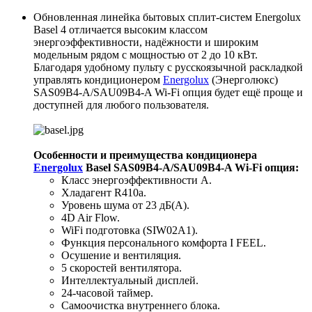
Обновленная линейка бытовых сплит-систем Energolux
Basel 4 отличается высоким классом
энергоэффективности, надёжности и широким
модельным рядом с мощностью от 2 до 10 кВт.
Благодаря удобному пульту с русскоязычной раскладкой
управлять кондиционером
Energolux
(Энерголюкс)
SAS09B4-A/SAU09B4-A Wi-Fi опция будет ещё проще и
доступней для любого пользователя.
Особенности и преимущества кондиционера
Energolux
Basel SAS09B4-A/SAU09B4-A Wi-Fi опция
:
Класс энергоэффективности А.
Хладагент R410a.
Уровень шума от 23 дБ(А).
4D Air Flow.
WiFi подготовка (SIW02A1).
Функция персонального комфорта I FEEL.
Осушение и вентиляция.
5 скоростей вентилятора.
Интеллектуальный дисплей.
24-часовой таймер.
Самоочистка внутреннего блока.