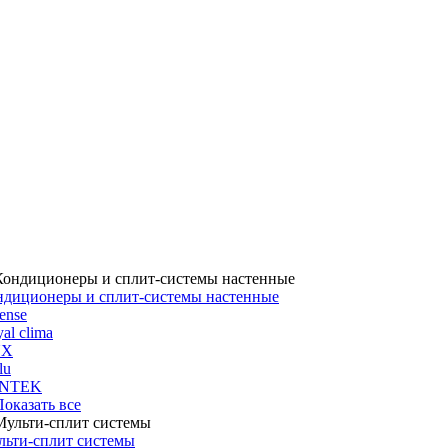
ндиционеры и сплит-системы настенные
ense
al clima
UX
lu
NTEK
 Показать все
льти-сплит системы