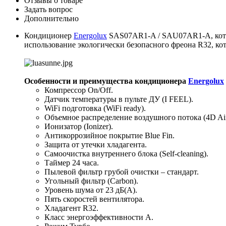
Отзывы о товаре
Задать вопрос
Дополнительно
Кондиционер
Energolux
SAS07AR1-A / SAU07AR1-A, котор
использование экологически безопасного фреона R32, ко
Особенности и преимущества кондиционера
Energolux
Компрессор On/Off.
Датчик температуры в пульте ДУ (I FEEL).
WiFi подготовка (WiFi ready).
Объемное распределение воздушного потока (4D Air
Ионизатор (Ionizer).
Антикоррозийное покрытие Blue Fin.
Защита от утечки хладагента.
Самоочистка внутреннего блока (Self-cleaning).
Таймер 24 часа.
Пылевой фильтр грубой очистки – стандарт.
Угольный фильтр (Carbon).
Уровень шума от 23 дБ(А).
Пять скоростей вентилятора.
Хладагент R32.
Класс энергоэффективности A.