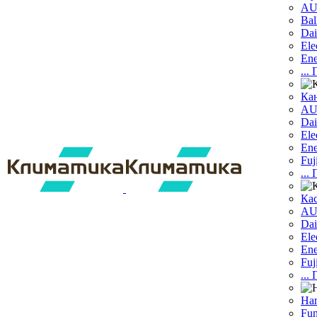
A
Bal
Dai
Ele
Ene
...
Ка
A
Dаi
Ele
Ene
Fuj
...
Ка
A
Dai
Ele
Ene
Fuj
...
На
Fun