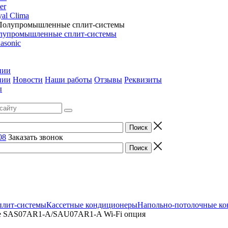
er
al Clima
лупромышленные сплит-системы
asonic
нии
нии
Новости
Наши работы
Отзывы
Реквизиты
ы
08
Заказать звонок
лит-системы
Кассетные кондиционеры
Напольно-потолочные к
ne SAS07AR1-A/SAU07AR1-A Wi-Fi опция