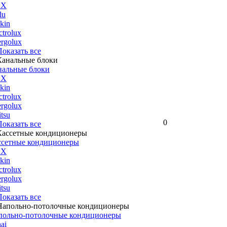
UX
lu
kin
ctrolux
rgolux
 Показать все
нальные блоки
UX
kin
ctrolux
rgolux
itsu
0
 Показать все
ссетные кондиционеры
UX
kin
ctrolux
rgolux
itsu
 Показать все
польно-потолочные кондиционеры
ai