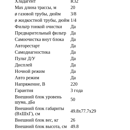
Хладагент
R32
Max длина трассы, м
20
ø газовой трубы, дюйм
3/8
ø жидкостной трубы, дюйм
1/4
Фильтр тонкой очистки
Да
Предварительный фильтр
Да
Самоочистка внут блока
Да
Авторестарт
Да
Самодиагностика
Да
Пульт Д/У
Да
Дисплей
Да
Ночной режим
Да
Авто режим
Да
Напряжение, В
220
Гарантия
3 года
Внешний блок уровень
50
шума, дБа
Внешний блок габариты
49.8x77.7x29
(ВхШхГ), см
Внешний блок вес, кг
26
Внешний блок высота, см
49.8