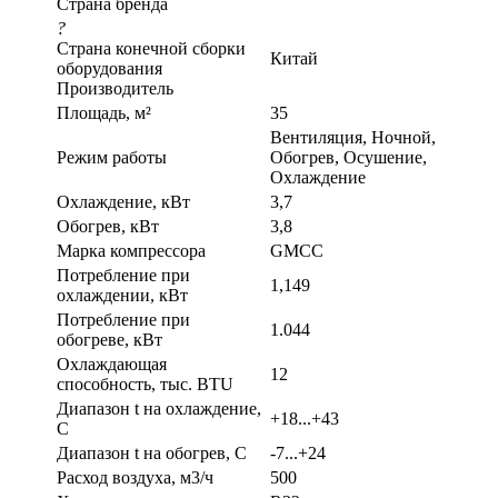
Страна бренда
?
Страна конечной сборки
Китай
оборудования
Производитель
Площадь, м²
35
Вентиляция, Ночной,
Режим работы
Обогрев, Осушение,
Охлаждение
Охлаждение, кВт
3,7
Обогрев, кВт
3,8
Марка компрессора
GMCC
Потребление при
1,149
охлаждении, кВт
Потребление при
1.044
обогреве, кВт
Охлаждающая
12
способность, тыс. BTU
Диапазон t на охлаждение,
+18...+43
С
Диапазон t на обогрев, С
-7...+24
Расход воздуха, м3/ч
500