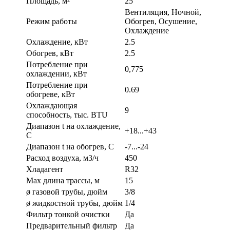
Площадь, м²
25
Вентиляция, Ночной,
Режим работы
Обогрев, Осушение,
Охлаждение
Охлаждение, кВт
2.5
Обогрев, кВт
2.5
Потребление при
0,775
охлаждении, кВт
Потребление при
0.69
обогреве, кВт
Охлаждающая
9
способность, тыс. BTU
Диапазон t на охлаждение,
+18...+43
С
Диапазон t на обогрев, С
-7...-24
Расход воздуха, м3/ч
450
Хладагент
R32
Max длина трассы, м
15
ø газовой трубы, дюйм
3/8
ø жидкостной трубы, дюйм
1/4
Фильтр тонкой очистки
Да
Предварительный фильтр
Да