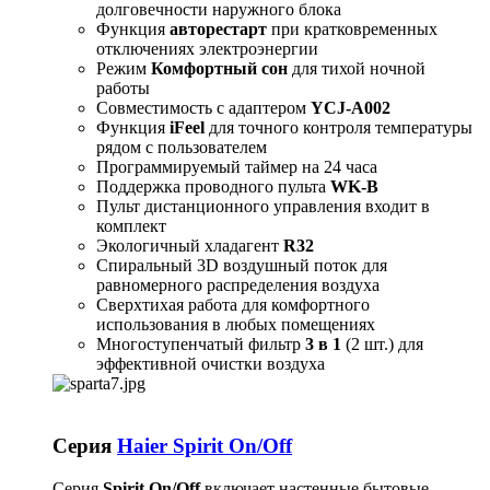
долговечности наружного блока
Функция
авторестарт
при кратковременных
отключениях электроэнергии
Режим
Комфортный сон
для тихой ночной
работы
Совместимость с адаптером
YCJ-A002
Функция
iFeel
для точного контроля температуры
рядом с пользователем
Программируемый таймер на 24 часа
Поддержка проводного пульта
WK-B
Пульт дистанционного управления входит в
комплект
Экологичный хладагент
R32
Спиральный 3D воздушный поток для
равномерного распределения воздуха
Сверхтихая работа для комфортного
использования в любых помещениях
Многоступенчатый фильтр
3 в 1
(2 шт.) для
эффективной очистки воздуха
Серия
Haier Spirit On/Off
Серия
Spirit On/Off
включает настенные бытовые