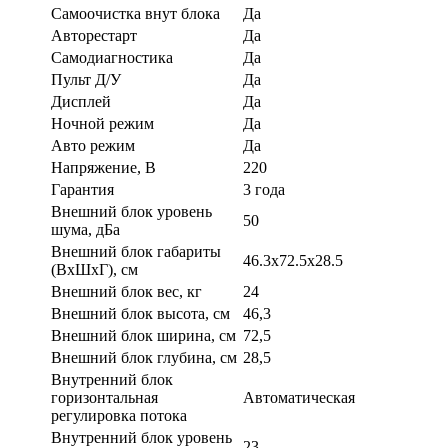
Самоочистка внут блока
Да
Авторестарт
Да
Самодиагностика
Да
Пульт Д/У
Да
Дисплей
Да
Ночной режим
Да
Авто режим
Да
Напряжение, В
220
Гарантия
3 года
Внешний блок уровень
50
шума, дБа
Внешний блок габариты
46.3x72.5x28.5
(ВхШхГ), см
Внешний блок вес, кг
24
Внешний блок высота, см
46,3
Внешний блок ширина, см
72,5
Внешний блок глубина, см
28,5
Внутренний блок
горизонтальная
Автоматическая
регулировка потока
Внутренний блок уровень
23