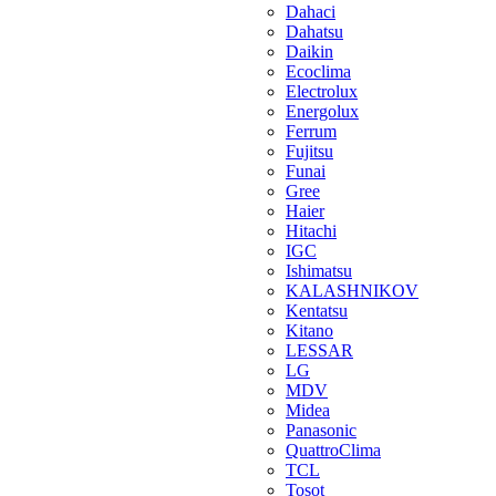
Dahaci
Dahatsu
Daikin
Ecoclima
Electrolux
Energolux
Ferrum
Fujitsu
Funai
Gree
Haier
Hitachi
IGC
Ishimatsu
KALASHNIKOV
Kentatsu
Kitano
LESSAR
LG
MDV
Midea
Panasonic
QuattroClima
TCL
Tosot