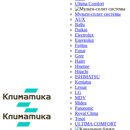
Ultima Comfort
Мульти-сплит системы
AUX
Ballu
Daikin
Electrolux
Energolux
Fujitsu
Funai
Gree
Haier
Hisense
Hitachi
ISHIMATSU
Kentatsu
Lessar
LG
MDV
Midea
Panasonic
Royal Clima
Tosot
ULTIMA COMFORT