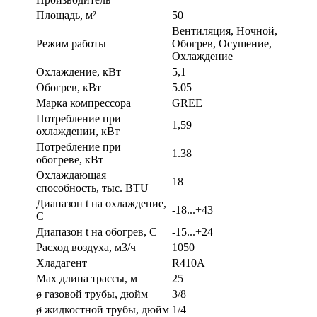
Площадь, м²
50
Вентиляция, Ночной,
Режим работы
Обогрев, Осушение,
Охлаждение
Охлаждение, кВт
5,1
Обогрев, кВт
5.05
Марка компрессора
GREE
Потребление при
1,59
охлаждении, кВт
Потребление при
1.38
обогреве, кВт
Охлаждающая
18
способность, тыс. BTU
Диапазон t на охлаждение,
-18...+43
С
Диапазон t на обогрев, С
-15...+24
Расход воздуха, м3/ч
1050
Хладагент
R410A
Max длина трассы, м
25
ø газовой трубы, дюйм
3/8
ø жидкостной трубы, дюйм
1/4