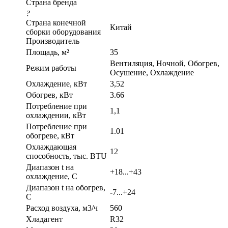
Страна бренда
?
Страна конечной
Китай
сборки оборудования
Производитель
Площадь, м²
35
Вентиляция, Ночной, Обогрев,
Режим работы
Осушение, Охлаждение
Охлаждение, кВт
3,52
Обогрев, кВт
3.66
Потребление при
1,1
охлаждении, кВт
Потребление при
1.01
обогреве, кВт
Охлаждающая
12
способность, тыс. BTU
Диапазон t на
+18...+43
охлаждение, С
Диапазон t на обогрев,
-7...+24
С
Расход воздуха, м3/ч
560
Хладагент
R32