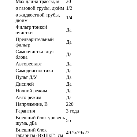
Max длина трассы, м
20
ø газовой трубы, дюйм
1/2
ø жидкостной трубы,
1/4
дюйм
Фильтр тонкой
Да
очистки
Предварительный
Да
фильтр
Самоочистка внут
Да
блока
Авторестарт
Да
Самодиагностика
Да
Пульт Д/У
Да
Дисплей
Да
Ночной режим
Да
Авто режим
Да
Напряжение, В
220
Гарантия
3 года
Внешний блок уровень
55
шума, дБа
Внешний блок
49.5x79x27
габариты (ВхШхГ), см