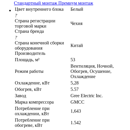
Стандартный монтаж
Премиум монтаж
Цвет внутреннего блока
Белый
?
Страна регистрации
Чехия
торговой марки
Страна бренда
?
Страна конечной сборки
Китай
оборудования
Производитель
Площадь, м²
53
Вентиляция, Ночной,
Режим работы
Обогрев, Осушение,
Охлаждение
Охлаждение, кВт
5,28
Обогрев, кВт
5.57
Завод
Gree Electric Inc.
Марка компрессора
GMCC
Потребление при
1,643
охлаждении, кВт
Потребление при
1.542
обогреве, кВт