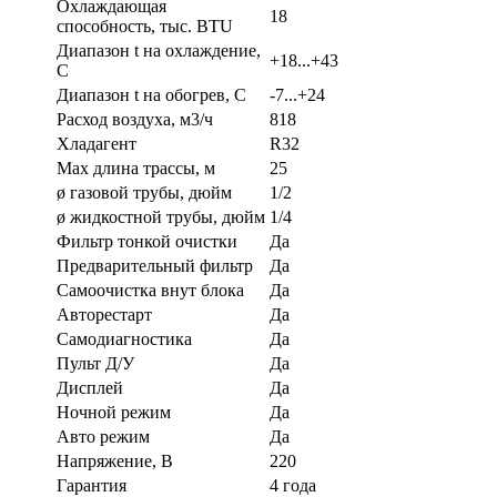
Охлаждающая
18
способность, тыс. BTU
Диапазон t на охлаждение,
+18...+43
С
Диапазон t на обогрев, С
-7...+24
Расход воздуха, м3/ч
818
Хладагент
R32
Max длина трассы, м
25
ø газовой трубы, дюйм
1/2
ø жидкостной трубы, дюйм
1/4
Фильтр тонкой очистки
Да
Предварительный фильтр
Да
Самоочистка внут блока
Да
Авторестарт
Да
Самодиагностика
Да
Пульт Д/У
Да
Дисплей
Да
Ночной режим
Да
Авто режим
Да
Напряжение, В
220
Гарантия
4 года