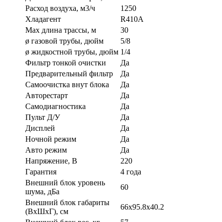
Расход воздуха, м3/ч
1250
Хладагент
R410A
Max длина трассы, м
30
ø газовой трубы, дюйм
5/8
ø жидкостной трубы, дюйм
1/4
Фильтр тонкой очистки
Да
Предварительный фильтр
Да
Самоочистка внут блока
Да
Авторестарт
Да
Самодиагностика
Да
Пульт Д/У
Да
Дисплей
Да
Ночной режим
Да
Авто режим
Да
Напряжение, В
220
Гарантия
4 года
Внешний блок уровень
60
шума, дБа
Внешний блок габариты
66x95.8x40.2
(ВхШхГ), см