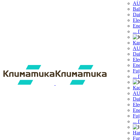
A
Bal
Dai
Ele
Ene
...
Ка
A
Dаi
Ele
Ene
Fuj
...
Ка
A
Dai
Ele
Ene
Fuj
...
На
Fun