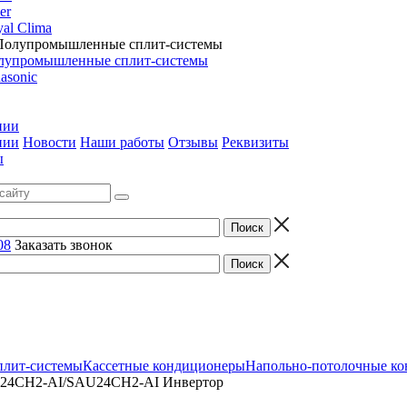
er
al Clima
лупромышленные сплит-системы
asonic
нии
нии
Новости
Наши работы
Отзывы
Реквизиты
ы
08
Заказать звонок
лит-системы
Кассетные кондиционеры
Напольно-потолочные к
AS24CH2-AI/SAU24CH2-AI Инвертор