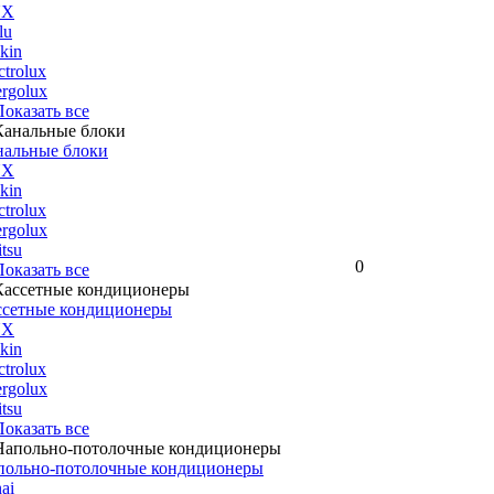
UX
lu
kin
ctrolux
rgolux
 Показать все
нальные блоки
UX
kin
ctrolux
rgolux
itsu
0
 Показать все
ссетные кондиционеры
UX
kin
ctrolux
rgolux
itsu
 Показать все
польно-потолочные кондиционеры
ai