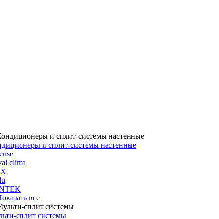
ндиционеры и сплит-системы настенные
ense
al clima
UX
lu
NTEK
 Показать все
льти-сплит системы