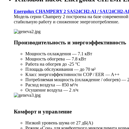
Energolux CHAMPERY 2 SAS24CH2-AI / SAU24CH2-A
Модель серии Champery 2 построена на базе современно
стабильную работу и сниженное энергопотребление.
Производительность и энергоэффективность
Мощность охлаждения — 7.1 кВт
Мощность обогрева — 7.8 кВт
Работа на обогрев до -25 °C
Площадь обслуживания — до 70 м²
Класс энергоэффективности COP / EER — A++
Потребляемая мощность (охлаждение / обогрев) — 2.
Расход воздуха — 850 м³/ч
Осушение воздуха — 2 л/ч
Комфорт и управление
Низкий уровень шума от 27 дБ(А)
Режим «Сон» для комфортного микроклимата ночь