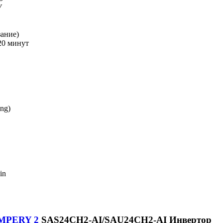
У
ание)
20 минут
ng)
in
AMPERY 2
SAS24CH2-AI/SAU24CH2-AI Инвертор