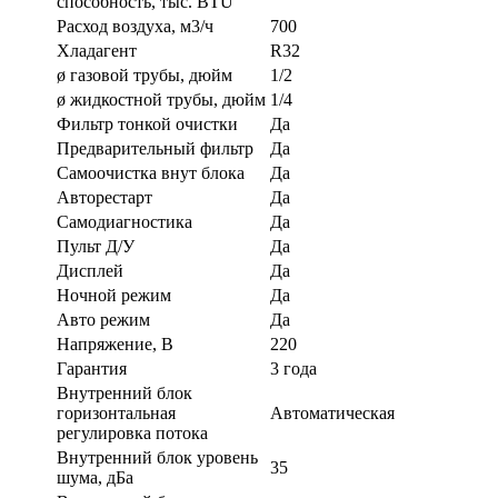
способность, тыс. BTU
Расход воздуха, м3/ч
700
Хладагент
R32
ø газовой трубы, дюйм
1/2
ø жидкостной трубы, дюйм
1/4
Фильтр тонкой очистки
Да
Предварительный фильтр
Да
Самоочистка внут блока
Да
Авторестарт
Да
Самодиагностика
Да
Пульт Д/У
Да
Дисплей
Да
Ночной режим
Да
Авто режим
Да
Напряжение, В
220
Гарантия
3 года
Внутренний блок
горизонтальная
Автоматическая
регулировка потока
Внутренний блок уровень
35
шума, дБа