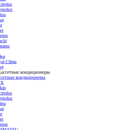
ctrolux
rgolux
itsu
ai
ee
er
ense
achi
tatsu
dea
al Clima
ot
ссетные кондиционеры
UX
kin
ctrolux
rgolux
itsu
ai
ee
er
ense
HIMATSU