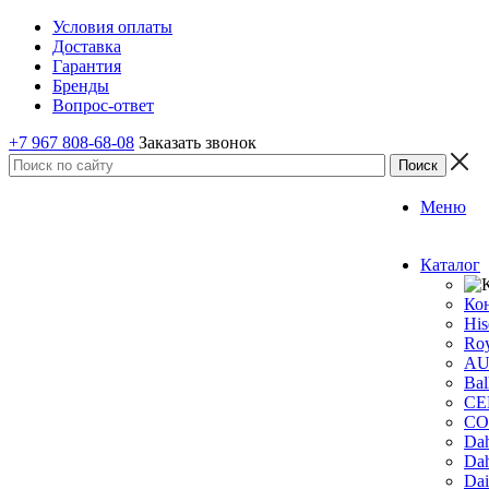
Условия оплаты
Доставка
Гарантия
Бренды
Вопрос-ответ
+7 967 808-68-08
Заказать звонок
Меню
Каталог
Ко
His
Roy
A
Bal
CE
CO
Dah
Dah
Dai