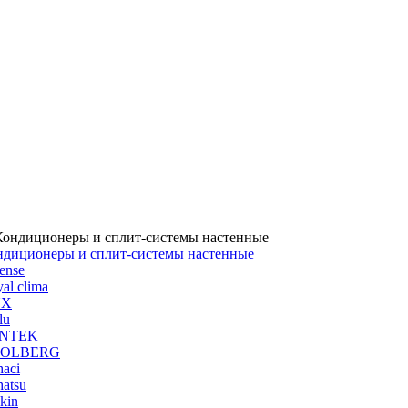
ндиционеры и сплит-системы настенные
ense
al clima
UX
lu
NTEK
OLBERG
aci
atsu
kin