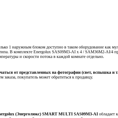
ько 1 наружным блоком доступно в таком оборудование как муль
 типа. В комплекте Energolux SAS09M3-AI x 4 / SAM36M2-AI/4 п
пературы и скорости потока в каждой комнате отдельно.
чаться от представленных на фотографии (свет, вспышка и т
м заказа, покупатель может обратиться к продавцу.
Energolux (Энерголюкс) SMART MULTI SAS09M3-AI
обладает 