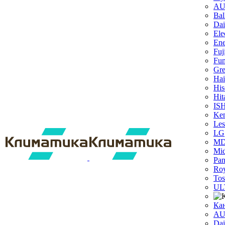
A
Bal
Dai
Ele
Ene
Fuj
Fun
Gr
Hai
His
Hit
IS
Ken
Les
LG
M
Mi
Pan
Roy
Tos
UL
Ка
A
Dаi