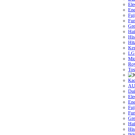
Ele
Ene
Fuj
Fun
Gr
Hai
His
Hit
Ken
LG
Mi
Roy
Tos
Ка
A
Dai
Ele
Ene
Fuj
Fun
Gr
Hai
His
IS