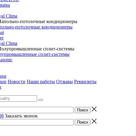
tatsu
al Clima
польно-потолочные кондиционеры
ai
er
al Clima
лупромышленные сплит-системы
asonic
нии
нии
Новости
Наши работы
Отзывы
Реквизиты
ы
08
Заказать звонок