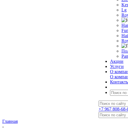
Ken
Lg
Roy
На
Fun
Hai
Roy
По
Pan
Акции
Услуги
О компа
О компа
Контакт
+7 967 808-68-
Главная
-