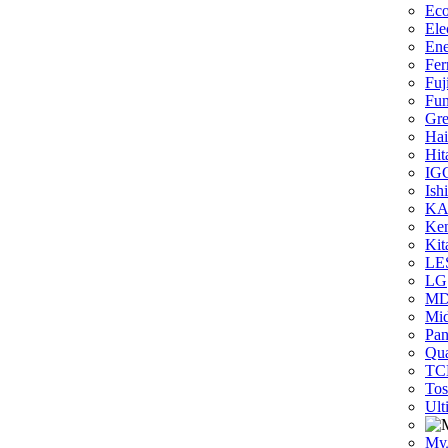
Eco
Ele
Ene
Fer
Fuj
Fun
Gr
Hai
Hit
IG
Ish
KA
Ken
Kit
LE
LG
M
Mi
Pan
Qua
TC
Tos
Ult
Му