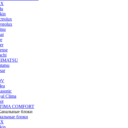
UX
lu
kin
ctrolux
rgolux
itsu
ai
ee
er
ense
achi
HIMATSU
tatsu
sar
DV
dea
asonic
al Clima
ot
TIMA COMFORT
нальные блоки
UX
kin