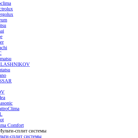
clima
ctrolux
rgolux
rum
itsu
ai
ee
er
achi
C
imatsu
LASHNIKOV
tatsu
ano
SSAR
DV
dea
asonic
ttroClima
L
ot
ima Comfort
льти-сплит системы