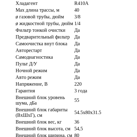
Хладагент
R410A
Max длина трассы, м
40
ø газовой трубы, дюйм
3/8
ø жидкостной трубы, дюйм
1/4
Фильтр тонкой очистки
Да
Предварительный фильтр
Да
Самоочистка внут блока
Да
Авторестарт
Да
Самодиагностика
Да
Пульт Д/У
Да
Ночной режим
Да
Авто режим
Да
Напряжение, В
220
Гарантия
3 года
Внешний блок уровень
55
шума, дБа
Внешний блок габариты
54.5х80х31.5
(ВхШхГ), см
Внешний блок вес, кг
36
Внешний блок высота, см
54,5
Внешний блок ширина, см
80