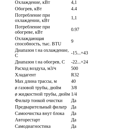
Охлаждение, кВт
4,1
Обогрев, кВт
4.4
Потребление при
1,1
охлаждении, кВт
Потребление при
0.97
обогреве, кВт
Охлаждающая
9
способность, тыс. BTU
Диапазон t на охлаждение,
-15...+43
С
Диапазон t на обогрев, С
-22...+24
Расход воздуха, м3/ч
500
Хладагент
R32
Max длина трассы, м
40
ø газовой трубы, дюйм
3/8
ø жидкостной трубы, дюйм
1/4
Фильтр тонкой очистки
Да
Предварительный фильтр
Да
Самоочистка внут блока
Да
Авторестарт
Да
Самодиагностика
Да