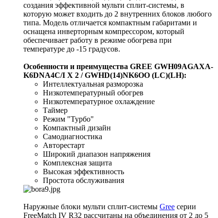
создания эффективной мульти сплит-системы, в
которую может входить до 2 внутренних блоков любого
типа. Модель отличается компактным габаритами и
оснащена инверторным компрессором, который
обеспечивает работу в режиме обогрева при
температуре до -15 градусов.
Особенности и преимущества GREE GWH09AGAXA-
K6DNA4C/I X 2 / GWHD(14)NK6OO (LC)(LH):
Интеллектуальная разморозка
Низкотемпературный обогрев
Низкотемпературное охлаждение
Таймер
Режим "Турбо"
Компактный дизайн
Самодиагностика
Авторестарт
Широкий диапазон напряжения
Комплексная защита
Высокая эффективность
Простота обслуживания
Наружные блоки мульти сплит-системы
Gree
серии
FreeMatch IV R32 рассчитаны на объединения от 2 до 5