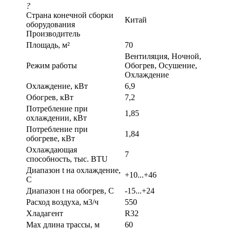
?
Страна конечной сборки
Китай
оборудования
Производитель
Площадь, м²
70
Вентиляция, Ночной,
Режим работы
Обогрев, Осушение,
Охлаждение
Охлаждение, кВт
6,9
Обогрев, кВт
7,2
Потребление при
1,85
охлаждении, кВт
Потребление при
1,84
обогреве, кВт
Охлаждающая
7
способность, тыс. BTU
Диапазон t на охлаждение,
+10...+46
С
Диапазон t на обогрев, С
-15...+24
Расход воздуха, м3/ч
550
Хладагент
R32
Max длина трассы, м
60