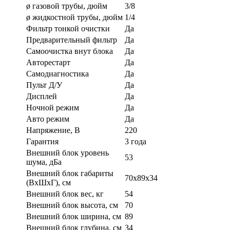
ø газовой трубы, дюйм
3/8
ø жидкостной трубы, дюйм
1/4
Фильтр тонкой очистки
Да
Предварительный фильтр
Да
Самоочистка внут блока
Да
Авторестарт
Да
Самодиагностика
Да
Пульт Д/У
Да
Дисплей
Да
Ночной режим
Да
Авто режим
Да
Напряжение, В
220
Гарантия
3 года
Внешний блок уровень
53
шума, дБа
Внешний блок габариты
70x89x34
(ВхШхГ), см
Внешний блок вес, кг
54
Внешний блок высота, см
70
Внешний блок ширина, см
89
Внешний блок глубина, см
34