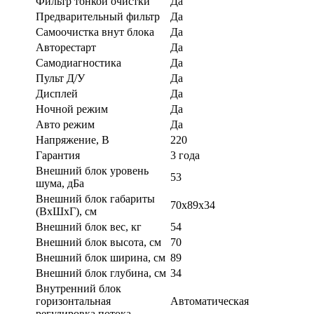
Фильтр тонкой очистки
Да
Предварительный фильтр
Да
Самоочистка внут блока
Да
Авторестарт
Да
Самодиагностика
Да
Пульт Д/У
Да
Дисплей
Да
Ночной режим
Да
Авто режим
Да
Напряжение, В
220
Гарантия
3 года
Внешний блок уровень
53
шума, дБа
Внешний блок габариты
70x89x34
(ВхШхГ), см
Внешний блок вес, кг
54
Внешний блок высота, см
70
Внешний блок ширина, см
89
Внешний блок глубина, см
34
Внутренний блок
горизонтальная
Автоматическая
регулировка потока