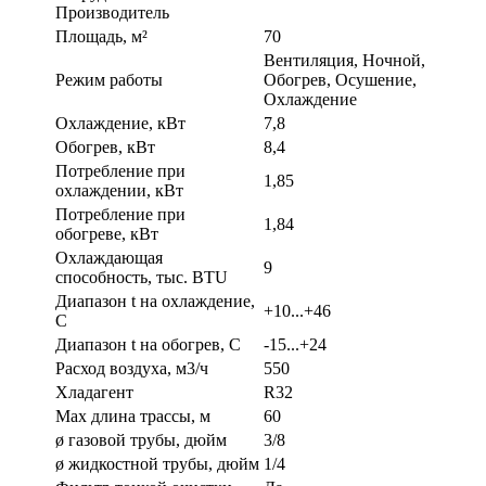
Производитель
Площадь, м²
70
Вентиляция, Ночной,
Режим работы
Обогрев, Осушение,
Охлаждение
Охлаждение, кВт
7,8
Обогрев, кВт
8,4
Потребление при
1,85
охлаждении, кВт
Потребление при
1,84
обогреве, кВт
Охлаждающая
9
способность, тыс. BTU
Диапазон t на охлаждение,
+10...+46
С
Диапазон t на обогрев, С
-15...+24
Расход воздуха, м3/ч
550
Хладагент
R32
Max длина трассы, м
60
ø газовой трубы, дюйм
3/8
ø жидкостной трубы, дюйм
1/4