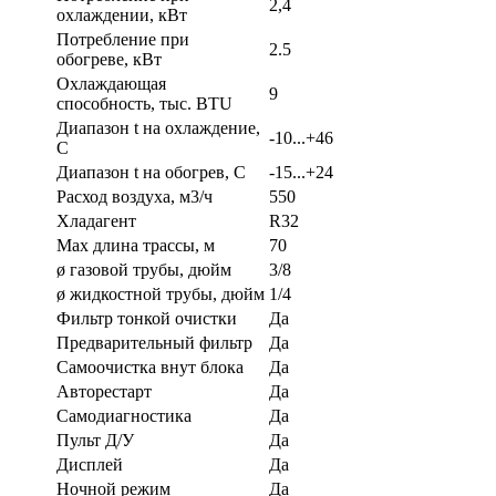
2,4
охлаждении, кВт
Потребление при
2.5
обогреве, кВт
Охлаждающая
9
способность, тыс. BTU
Диапазон t на охлаждение,
-10...+46
С
Диапазон t на обогрев, С
-15...+24
Расход воздуха, м3/ч
550
Хладагент
R32
Max длина трассы, м
70
ø газовой трубы, дюйм
3/8
ø жидкостной трубы, дюйм
1/4
Фильтр тонкой очистки
Да
Предварительный фильтр
Да
Самоочистка внут блока
Да
Авторестарт
Да
Самодиагностика
Да
Пульт Д/У
Да
Дисплей
Да
Ночной режим
Да