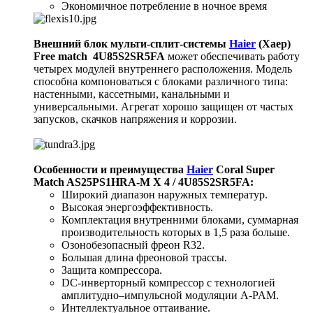
Экономичное потребление в ночное время
Внешний блок мульти-сплит-системы
Haier
(Хаер)
Free match 4U85S2SR5FA
может обеспечивать работу
четырех модулей внутреннего расположения. Модель
способна компоноваться с блоками различного типа:
настенными, кассетными, канальными и
универсальными. Агрегат хорошо защищен от частых
запусков, скачков напряжения и коррозии.
Особенности и преимущества
Haier
Coral Super
Match AS25PS1HRA-M X 4 / 4U85S2SR5FA:
Широкий диапазон наружных температур.
Высокая энергоэффективность.
Комплектация внутренними блоками, суммарная
производительность которых в 1,5 раза больше.
Озонобезопасный фреон R32.
Большая длина фреоновой трассы.
Защита компрессора.
DC-инверторный компрессор с технологией
амплитудно–импульсной модуляции A-PAM.
Интеллектуальное оттаивание.