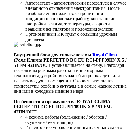
Авторестарт - автоматический перезапуск в случае
внезапного отключения электропитания. После
возобновления подачи электропитания
кондиционер продолжит работу, восстановив
настройки режима, температуры, скорости
вращения вентилятора и положения жалюзи.
Эргономичный ИК-пульт с большим удобным
дисплеем
Внутренний блок для сплит-системы
Royal Clima
(Роял Клима) PERFETTO DC EU RCI-PFF09HN X 5 /
5TFM-42HN/OUT
устанавливается на стену. Благодаря
нескольким режимам работы и инверторным
технологиям, устройство может быстро охладить или
нагреть воздух в помещении. Скорость изменения
температуры особенно актуальна в самые жаркие летние
дни или в холодные зимние вечера.
Особенности и преимущества ROYAL CLIMA
PERFETTO DC EU RCI-PFF09HN X 5 / 5TFM-
42HN/OUT:
4 режима работы (охлаждение / обогрев /
осушение / вентиляция)
Инверторное управление двигателем наружного