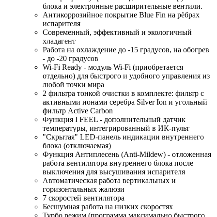
блока и электронные расширительные вентили.
Антикоррозийное покрытие Blue Fin на рёбрах
испарителя
Современный, эффективный и экологичный
хладагент
Работа на охлаждение до -15 градусов, на обогрев
- до -20 градусов
Wi-Fi Ready - модуль Wi-Fi (приобретается
отдельно) для быстрого и удобного управления из
любой точки мира
2 фильтра тонкой очистки в комплекте: фильтр с
активными ионами серебра Silver Ion и угольный
фильтр Active Carbon
Функция I FEEL - дополнительный датчик
температуры, интегрированный в ИК-пульт
"Скрытая" LED-панель индикации внутреннего
блока (отключаемая)
Функция Антиплесень (Anti-Mildew) - отложенная
работа вентилятора внутреннего блока после
выключения для высушивания испарителя
Автоматическая работа вертикальных и
горизонтальных жалюзи
7 скоростей вентилятора
Бесшумная работа на низких скоростях
Турбо режим (программа максимально быстрого