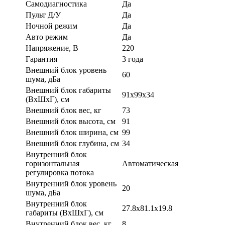
Самодиагностика
Да
Пульт Д/У
Да
Ночной режим
Да
Авто режим
Да
Напряжение, В
220
Гарантия
3 года
Внешний блок уровень
60
шума, дБа
Внешний блок габариты
91x99x34
(ВхШхГ), см
Внешний блок вес, кг
73
Внешний блок высота, см
91
Внешний блок ширина, см
99
Внешний блок глубина, см
34
Внутренний блок
горизонтальная
Автоматическая
регулировка потока
Внутренний блок уровень
20
шума, дБа
Внутренний блок
27.8x81.1x19.8
габариты (ВхШхГ), см
Внутренний блок вес, кг
8