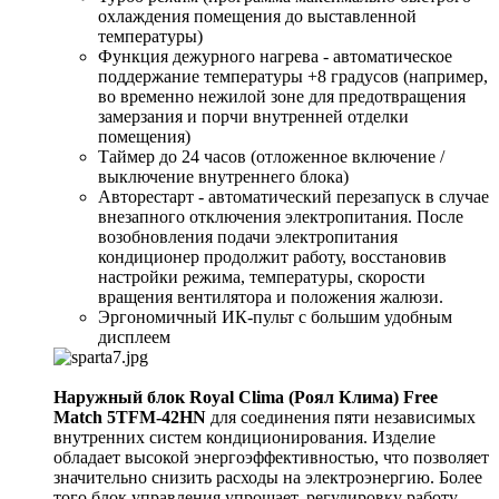
охлаждения помещения до выставленной
температуры)
Функция дежурного нагрева - автоматическое
поддержание температуры +8 градусов (например,
во временно нежилой зоне для предотвращения
замерзания и порчи внутренней отделки
помещения)
Таймер до 24 часов (отложенное включение /
выключение внутреннего блока)
Авторестарт - автоматический перезапуск в случае
внезапного отключения электропитания. После
возобновления подачи электропитания
кондиционер продолжит работу, восстановив
настройки режима, температуры, скорости
вращения вентилятора и положения жалюзи.
Эргономичный ИК-пульт с большим удобным
дисплеем
Наружный блок Royal Clima (Роял Клима) Free
Match 5TFM-42HN
для соединения пяти независимых
внутренних систем кондиционирования. Изделие
обладает высокой энергоэффективностью, что позволяет
значительно снизить расходы на электроэнергию. Более
того блок управления упрощает, регулировку работу