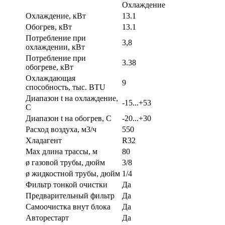
Охлаждение
Охлаждение, кВт
13.1
Обогрев, кВт
13.1
Потребление при
3,8
охлаждении, кВт
Потребление при
3.38
обогреве, кВт
Охлаждающая
9
способность, тыс. BTU
Диапазон t на охлаждение,
-15...+53
С
Диапазон t на обогрев, С
-20...+30
Расход воздуха, м3/ч
550
Хладагент
R32
Max длина трассы, м
80
ø газовой трубы, дюйм
3/8
ø жидкостной трубы, дюйм
1/4
Фильтр тонкой очистки
Да
Предварительный фильтр
Да
Самоочистка внут блока
Да
Авторестарт
Да