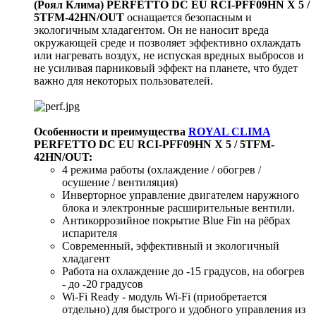
(Роял Клима) PERFETTO DC EU RCI-PFF09HN X 5 /
5TFM-42HN/OUT
оснащается безопасным и
экологичным хладагентом. Он не наносит вреда
окружающей среде и позволяет эффективно охлаждать
или нагревать воздух, не испуская вредных выбросов и
не усиливая парниковый эффект на планете, что будет
важно для некоторых пользователей.
Особенности и преимущества
ROYAL CLIMA
PERFETTO DC EU RCI-PFF09HN X 5 / 5TFM-
42HN/OUT:
4 режима работы (охлаждение / обогрев /
осушение / вентиляция)
Инверторное управление двигателем наружного
блока и электронные расширительные вентили.
Антикоррозийное покрытие Blue Fin на рёбрах
испарителя
Современный, эффективный и экологичный
хладагент
Работа на охлаждение до -15 градусов, на обогрев
- до -20 градусов
Wi-Fi Ready - модуль Wi-Fi (приобретается
отдельно) для быстрого и удобного управления из