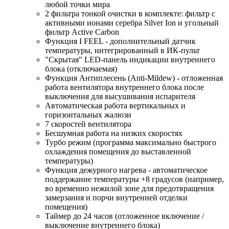
любой точки мира
2 фильтра тонкой очистки в комплекте: фильтр с
активными ионами серебра Silver Ion и угольный
фильтр Active Carbon
Функция I FEEL - дополнительный датчик
температуры, интегрированный в ИК-пульт
"Скрытая" LED-панель индикации внутреннего
блока (отключаемая)
Функция Антиплесень (Anti-Mildew) - отложенная
работа вентилятора внутреннего блока после
выключения для высушивания испарителя
Автоматическая работа вертикальных и
горизонтальных жалюзи
7 скоростей вентилятора
Бесшумная работа на низких скоростях
Турбо режим (программа максимально быстрого
охлаждения помещения до выставленной
температуры)
Функция дежурного нагрева - автоматическое
поддержание температуры +8 градусов (например,
во временно нежилой зоне для предотвращения
замерзания и порчи внутренней отделки
помещения)
Таймер до 24 часов (отложенное включение /
выключение внутреннего блока)