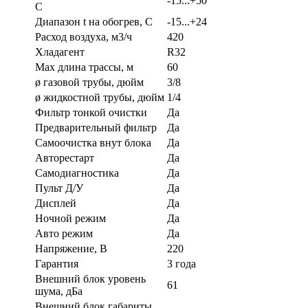
-15...+50
С
Диапазон t на обогрев, С
-15...+24
Расход воздуха, м3/ч
420
Хладагент
R32
Max длина трассы, м
60
ø газовой трубы, дюйм
3/8
ø жидкостной трубы, дюйм
1/4
Фильтр тонкой очистки
Да
Предварительный фильтр
Да
Самоочистка внут блока
Да
Авторестарт
Да
Самодиагностика
Да
Пульт Д/У
Да
Дисплей
Да
Ночной режим
Да
Авто режим
Да
Напряжение, В
220
Гарантия
3 года
Внешний блок уровень
61
шума, дБа
Внешний блок габариты