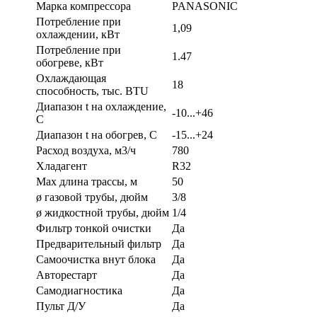
Марка компрессора
PANASONIC
Потребление при
1,09
охлаждении, кВт
Потребление при
1.47
обогреве, кВт
Охлаждающая
18
способность, тыс. BTU
Диапазон t на охлаждение,
-10...+46
С
Диапазон t на обогрев, С
-15...+24
Расход воздуха, м3/ч
780
Хладагент
R32
Max длина трассы, м
50
ø газовой трубы, дюйм
3/8
ø жидкостной трубы, дюйм
1/4
Фильтр тонкой очистки
Да
Предварительный фильтр
Да
Самоочистка внут блока
Да
Авторестарт
Да
Самодиагностика
Да
Пульт Д/У
Да