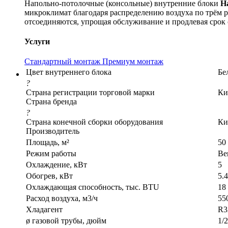
Напольно-потолочные (консольные) внутренние блоки
H
микроклимат благодаря распределению воздуха по трём 
отсоединяются, упрощая обслуживание и продлевая срок
Услуги
Стандартный монтаж
Премиум монтаж
Цвет внутреннего блока
Бе
?
Страна регистрации торговой марки
Ки
Страна бренда
?
Страна конечной сборки оборудования
Ки
Производитель
Площадь, м²
50
Режим работы
Ве
Охлаждение, кВт
5
Обогрев, кВт
5.4
Охлаждающая способность, тыс. BTU
18
Расход воздуха, м3/ч
55
Хладагент
R3
ø газовой трубы, дюйм
1/2