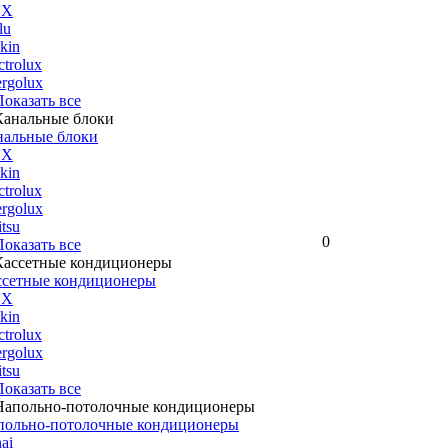
UX
lu
kin
ctrolux
rgolux
 Показать все
нальные блоки
UX
kin
ctrolux
rgolux
itsu
0
 Показать все
ссетные кондиционеры
UX
kin
ctrolux
rgolux
itsu
 Показать все
польно-потолочные кондиционеры
ai