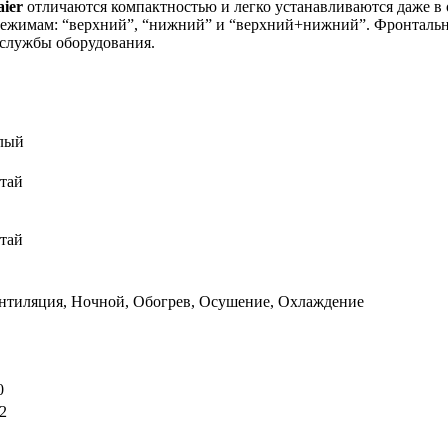
aier
отличаются компактностью и легко устанавливаются даже в
режимам: “верхний”, “нижний” и “верхний+нижний”. Фронтальна
 службы оборудования.
лый
тай
тай
нтиляция, Ночной, Обогрев, Осушение, Охлаждение
0
2