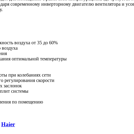
одаря современному инверторному двигателю вентилятора и усов
у.
ность воздуха от 35 до 60%
о воздуха
ния
жания оптимальной температуры
оты при колебаниях сети
о регулирования скорости
х заслонок
сплит системы
еления по помещению
в
Haier