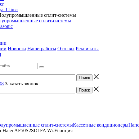
er
al Clima
лупромышленные сплит-системы
asonic
нии
нии
Новости
Наши работы
Отзывы
Реквизиты
ы
08
Заказать звонок
лупромышленные сплит-системы
Кассетные кондиционеры
Напо
ы Haier AF50S2SD1FA Wi-Fi опция