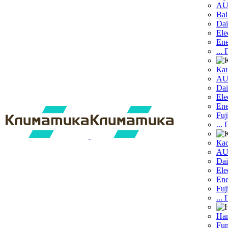
A
Bal
Dai
Ele
Ene
...
Ка
A
Dаi
Ele
Ene
Fuj
...
Ка
A
Dai
Ele
Ene
Fuj
...
На
Fun