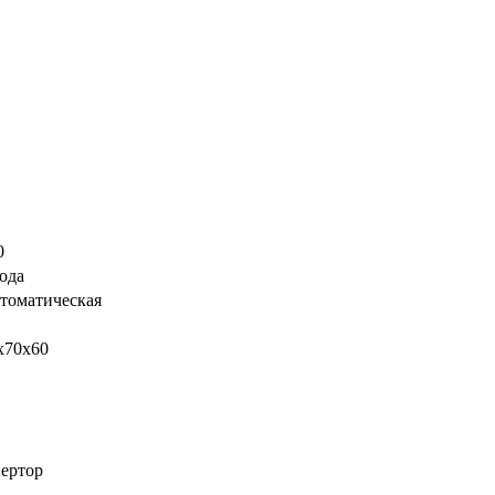
0
года
томатическая
x70x60
ертор