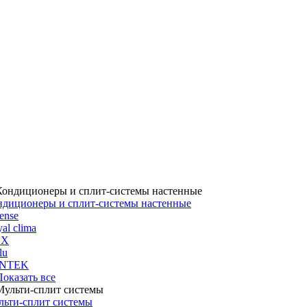
ндиционеры и сплит-системы настенные
ense
al clima
UX
lu
NTEK
 Показать все
льти-сплит системы