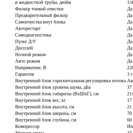
ø жидкостной трубы, дюйм
1/4
Фильтр тонкой очистки
Да
Предварительный фильтр
Да
Самоочистка внут блока
Да
Авторестарт
Да
Самодиагностика
Да
Пульт Д/У
Да
Дисплей
Да
Ночной режим
Да
Авто режим
Да
Напряжение, В
22
Гарантия
3 
Внутренний блок горизонтальная регулировка потока
Ав
Внутренний блок уровень шума, дБа
37
Внутренний блок габариты (ВхШхГ), см
21
Внутренний блок вес, кг
17
Внутренний блок высота, см
21
Внутренний блок ширина, см
70
Внутренний блок глубина, см
60
Компрессор
Ин
Уровень шума
37