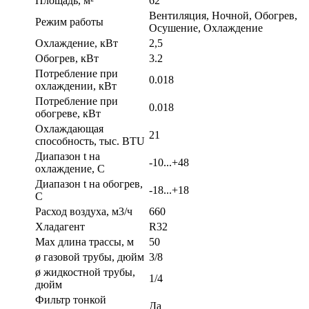
Площадь, м²
62
Вентиляция, Ночной, Обогрев,
Режим работы
Осушение, Охлаждение
Охлаждение, кВт
2,5
Обогрев, кВт
3.2
Потребление при
0.018
охлаждении, кВт
Потребление при
0.018
обогреве, кВт
Охлаждающая
21
способность, тыс. BTU
Диапазон t на
-10...+48
охлаждение, С
Диапазон t на обогрев,
-18...+18
С
Расход воздуха, м3/ч
660
Хладагент
R32
Max длина трассы, м
50
ø газовой трубы, дюйм
3/8
ø жидкостной трубы,
1/4
дюйм
Фильтр тонкой
Да