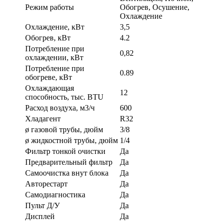
Режим работы
Обогрев, Осушение,
Охлаждение
Охлаждение, кВт
3,5
Обогрев, кВт
4.2
Потребление при
0,82
охлаждении, кВт
Потребление при
0.89
обогреве, кВт
Охлаждающая
12
способность, тыс. BTU
Расход воздуха, м3/ч
600
Хладагент
R32
ø газовой трубы, дюйм
3/8
ø жидкостной трубы, дюйм
1/4
Фильтр тонкой очистки
Да
Предварительный фильтр
Да
Самоочистка внут блока
Да
Авторестарт
Да
Самодиагностика
Да
Пульт Д/У
Да
Дисплей
Да