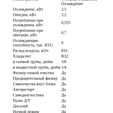
Охлаждение
Охлаждение, кВт
2,5
Обогрев, кВт
3.2
Потребление при
0,555
охлаждении, кВт
Потребление при
0.7
обогреве, кВт
Охлаждающая
9
способность, тыс. BTU
Расход воздуха, м3/ч
816
Хладагент
R32
ø газовой трубы, дюйм
3/8
ø жидкостной трубы, дюйм
1/4
Фильтр тонкой очистки
Да
Предварительный фильтр
Да
Самоочистка внут блока
Да
Авторестарт
Да
Самодиагностика
Да
Пульт Д/У
Да
Дисплей
Да
Ночной режим
Да