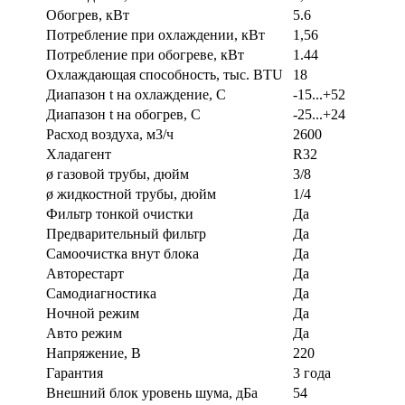
Обогрев, кВт
5.6
Потребление при охлаждении, кВт
1,56
Потребление при обогреве, кВт
1.44
Охлаждающая способность, тыс. BTU
18
Диапазон t на охлаждение, С
-15...+52
Диапазон t на обогрев, С
-25...+24
Расход воздуха, м3/ч
2600
Хладагент
R32
ø газовой трубы, дюйм
3/8
ø жидкостной трубы, дюйм
1/4
Фильтр тонкой очистки
Да
Предварительный фильтр
Да
Самоочистка внут блока
Да
Авторестарт
Да
Самодиагностика
Да
Ночной режим
Да
Авто режим
Да
Напряжение, В
220
Гарантия
3 года
Внешний блок уровень шума, дБа
54