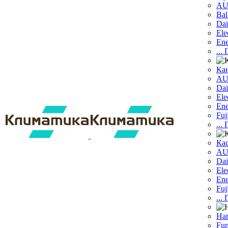
A
Bal
Dai
Ele
Ene
...
Ка
A
Dаi
Ele
Ene
Fuj
...
Ка
A
Dai
Ele
Ene
Fuj
...
На
Fun