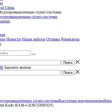
er
al Clima
лупромышленные сплит-системы
asonic
нии
нии
Новости
Наши работы
Отзывы
Реквизиты
ы
08
Заказать звонок
лупромышленные сплит-системы
Кассетные кондиционеры
Напо
gami Kodo RAM-I-2OK55HP.02/U