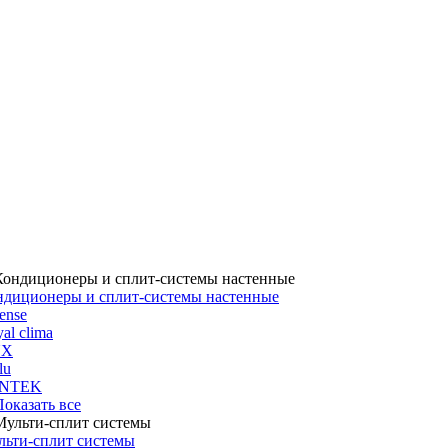
ндиционеры и сплит-системы настенные
ense
al clima
UX
lu
NTEK
 Показать все
льти-сплит системы