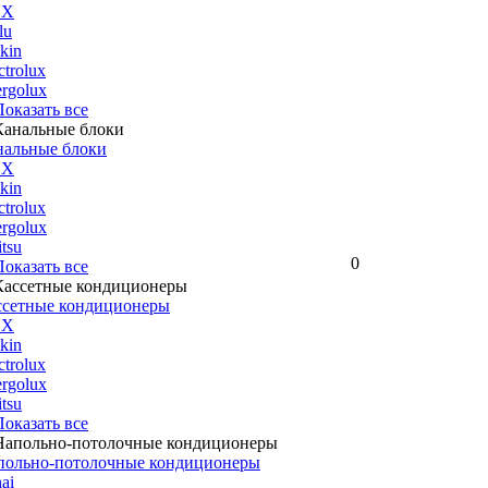
UX
lu
kin
ctrolux
rgolux
 Показать все
нальные блоки
UX
kin
ctrolux
rgolux
itsu
0
 Показать все
ссетные кондиционеры
UX
kin
ctrolux
rgolux
itsu
 Показать все
польно-потолочные кондиционеры
ai