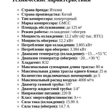
Страна бренда:
Италия
Страна производства:
Китай
Тип компрессора:
инверторный
Марка компрессора:
GMCC
Площадь обслуживания:
до 125 м²
Режим работы:
охлаждение / обогрев
Мощность охлаждения:
12.2 кВт (42 тыс. BTU)
Мощность обогрева:
12.2 кВт
Потребление при охлаждении:
3.805 кВт
Потребление при обогреве:
3.384 кВт
Диапазон температур (охлаждение):
−15…+53 °C
Диапазон температур (обогрев):
−20…+30 °C
Хладагент:
R32
Максимальная суммарная длина трассы:
80 м
Максимальная длина трассы одного блока:
25 м
Количество подключаемых помещений:
до 5
Максимальный расход воздуха:
4000 м³/ч
Диаметр газовой трубы:
3/8"
Диаметр жидкостной трубы:
1/4"
Напряжение питания:
220 В
Класс энергоэффективности:
A++
Сила тока (охлаждение):
15.99 А
Сила тока (обогрев):
14.7 А