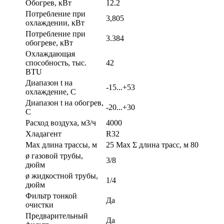
Обогрев, кВт
12.2
Потребление при
3,805
охлаждении, кВт
Потребление при
3.384
обогреве, кВт
Охлаждающая
способность, тыс.
42
BTU
Диапазон t на
-15...+53
охлаждение, С
Диапазон t на обогрев,
-20...+30
С
Расход воздуха, м3/ч
4000
Хладагент
R32
Max длина трассы, м
25 Max Σ длина трасс, м 80
ø газовой трубы,
3/8
дюйм
ø жидкостной трубы,
1/4
дюйм
Фильтр тонкой
Да
очистки
Предварительный
Да