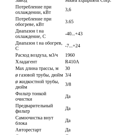
Завод
Midea Equipment Corp.
Потребление при
3,6
охлаждении, кВт
Потребление при
3.65
обогреве, кВт
Диапазон t на
-40...+43
охлаждение, С
Диапазон t на обогрев,
-7...+24
С
Расход воздуха, м3/ч
1960
Хладагент
R410A
Max длина трассы, м
30
ø газовой трубы, дюйм
3/4
ø жидкостной трубы,
3/8
дюйм
Фильтр тонкой
Да
очистки
Предварительный
Да
фильтр
Самоочистка внут
Да
блока
Авторестарт
Да