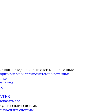
ндиционеры и сплит-системы настенные
ense
al clima
UX
lu
NTEK
 Показать все
льти-сплит системы