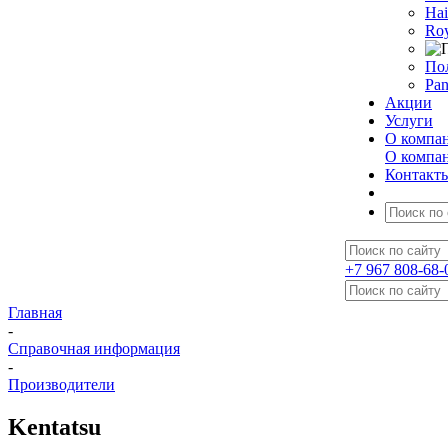
Hai
Roy
По
Pan
Акции
Услуги
О компа
О компа
Контакт
+7 967 808-68-
Главная
-
Справочная информация
-
Производители
Kentatsu