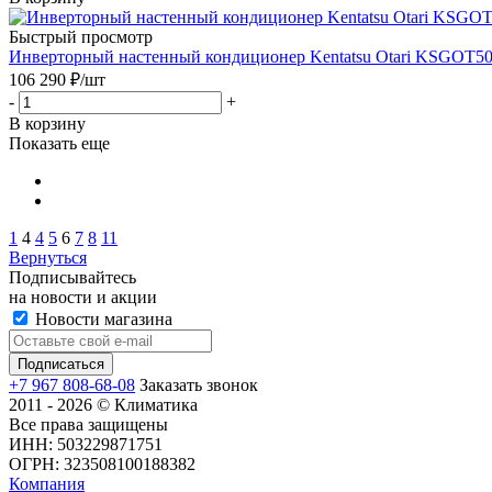
Быстрый просмотр
Инверторный настенный кондиционер Kentatsu Otari KSG
106 290
₽
/шт
-
+
В корзину
Показать еще
1
4
4
5
6
7
8
11
Вернуться
Подписывайтесь
на новости и акции
Новости магазина
+7 967 808-68-08
Заказать звонок
2011 - 2026 © Климатика
Все права защищены
ИНН: 503229871751
ОГРН: 323508100188382
Компания