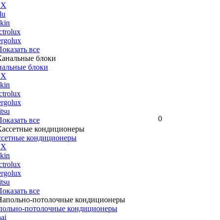
UX
lu
kin
ctrolux
rgolux
 Показать все
нальные блоки
UX
kin
ctrolux
rgolux
itsu
0
 Показать все
ссетные кондиционеры
UX
kin
ctrolux
rgolux
itsu
 Показать все
польно-потолочные кондиционеры
ai