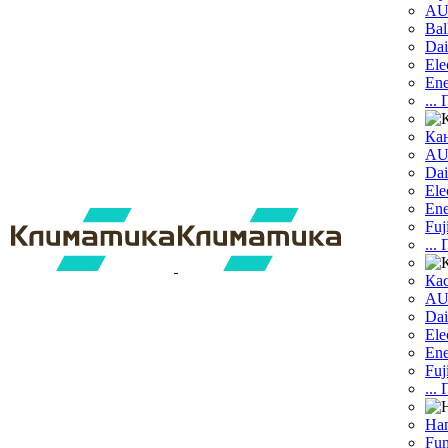
A
Bal
Dai
Ele
Ene
...
Ка
A
Dаi
Ele
Ene
Fuj
...
Ка
A
Dai
Ele
Ene
Fuj
...
На
Fun