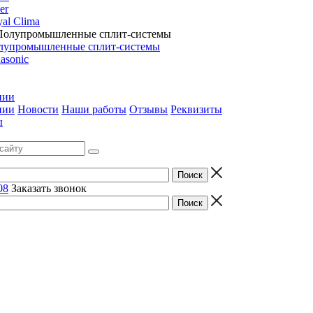
er
al Clima
лупромышленные сплит-системы
asonic
нии
нии
Новости
Наши работы
Отзывы
Реквизиты
ы
08
Заказать звонок