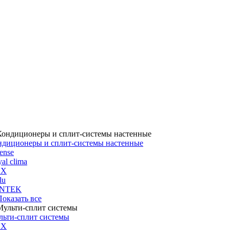
ндиционеры и сплит-системы настенные
ense
al clima
UX
lu
NTEK
 Показать все
льти-сплит системы
UX