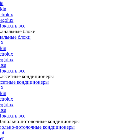
lu
kin
ctrolux
rgolux
 Показать все
нальные блоки
UX
kin
ctrolux
rgolux
itsu
 Показать все
ссетные кондиционеры
UX
kin
ctrolux
rgolux
itsu
 Показать все
польно-потолочные кондиционеры
ai
er