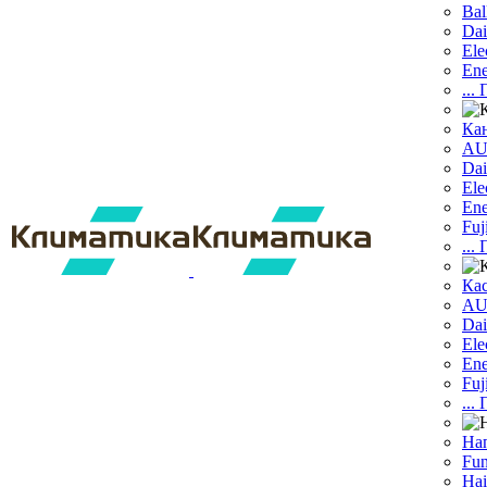
Bal
Dai
Ele
Ene
...
Ка
A
Dаi
Ele
Ene
Fuj
...
Ка
A
Dai
Ele
Ene
Fuj
...
На
Fun
Hai