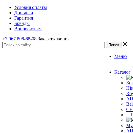
Условия оплаты
Доставка
Гарантия
Бренды
Вопрос-ответ
+7 967 808-68-08
Заказать звонок
Меню
Каталог
Ко
His
Roy
A
Bal
CE
...
Му
A