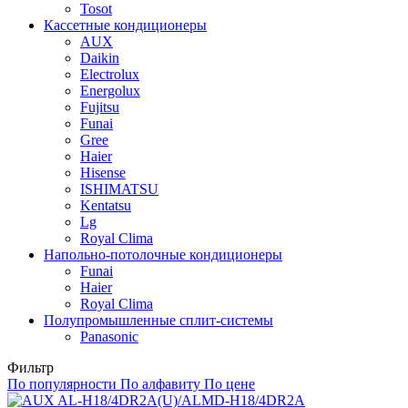
Tosot
Кассетные кондиционеры
AUX
Daikin
Electrolux
Energolux
Fujitsu
Funai
Gree
Haier
Hisense
ISHIMATSU
Kentatsu
Lg
Royal Clima
Напольно-потолочные кондиционеры
Funai
Haier
Royal Clima
Полупромышленные сплит-системы
Panasonic
Фильтр
По популярности
По алфавиту
По цене