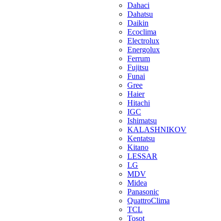
Dahaci
Dahatsu
Daikin
Ecoclima
Electrolux
Energolux
Ferrum
Fujitsu
Funai
Gree
Haier
Hitachi
IGC
Ishimatsu
KALASHNIKOV
Kentatsu
Kitano
LESSAR
LG
MDV
Midea
Panasonic
QuattroClima
TCL
Tosot