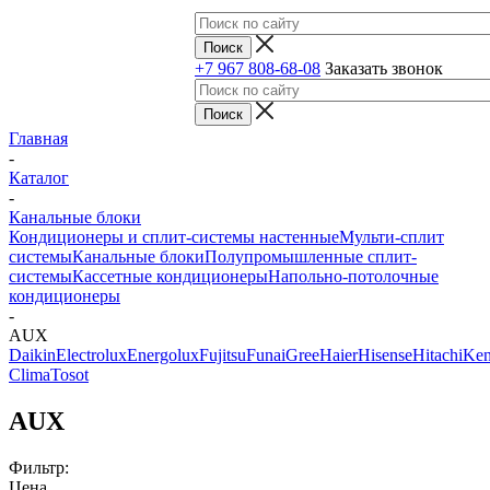
+7 967 808-68-08
Заказать звонок
Главная
-
Каталог
-
Канальные блоки
Кондиционеры и сплит-системы настенные
Мульти-сплит
системы
Канальные блоки
Полупромышленные сплит-
системы
Кассетные кондиционеры
Напольно-потолочные
кондиционеры
-
AUX
Dаikin
Electrolux
Energolux
Fujitsu
Funai
Gree
Haier
Hisense
Hitachi
Ken
Clima
Tosot
AUX
Фильтр:
Цена