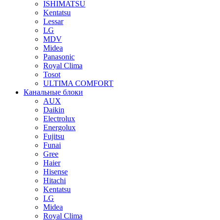
ISHIMATSU
Kentatsu
Lessar
LG
MDV
Midea
Panasonic
Royal Clima
Tosot
ULTIMA COMFORT
Канальные блоки
AUX
Dаikin
Electrolux
Energolux
Fujitsu
Funai
Gree
Haier
Hisense
Hitachi
Kentatsu
LG
Midea
Royal Clima