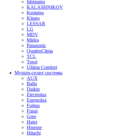
Ishimatsu
KALASHNIKOV
Kentatsu
Kitano
LESSAR
LG
MDV
Midea
Panasonic
QuattroClima
TCL
Tosot
Ultima Comfort
Мульти-сплит системы
AUX
Ballu
Daikin
Electrolux
Energolux
Fujitsu
Funai
Gree
Haier
Hisense
Hitachi