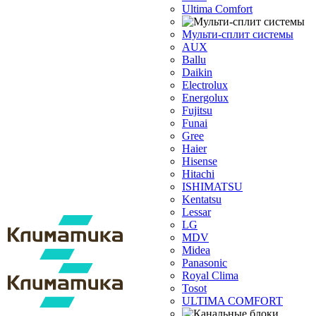
Ultima Comfort
Мульти-сплит системы
AUX
Ballu
Daikin
Electrolux
Energolux
Fujitsu
Funai
Gree
Haier
Hisense
Hitachi
ISHIMATSU
Kentatsu
Lessar
LG
MDV
Midea
Panasonic
Royal Clima
Tosot
ULTIMA COMFORT