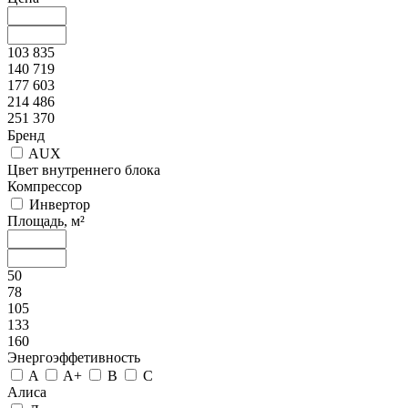
103 835
140 719
177 603
214 486
251 370
Бренд
AUX
Цвет внутреннего блока
Компрессор
Инвертор
Площадь, м²
50
78
105
133
160
Энергоэффетивность
A
A+
B
C
Алиса