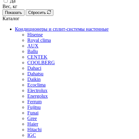
Да
Вес, кг
Показать
Сбросить
Каталог
Кондиционеры и сплит-системы настенные
Hisense
Royal clima
AUX
Ballu
CENTEK
COOLBERG
Dahaci
Dahatsu
Daikin
Ecoclima
Electrolux
Energolux
Ferrum
Fujitsu
Funai
Gree
Haier
Hitachi
IGC