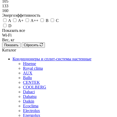
105
133
160
Энергоэффетивность
A
A+
A++
B
C
D
Показать все
Wi-Fi
Вес, кг
Показать
Сбросить
Каталог
Кондиционеры и сплит-системы настенные
Hisense
Royal clima
AUX
Ballu
CENTEK
COOLBERG
Dahaci
Dahatsu
Daikin
Ecoclima
Electrolux
Energolux