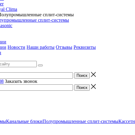
er
al Clima
лупромышленные сплит-системы
asonic
нии
нии
Новости
Наши работы
Отзывы
Реквизиты
ы
08
Заказать звонок
емы
Канальные блоки
Полупромышленные сплит-системы
Кассет