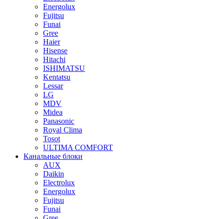
Energolux
Fujitsu
Funai
Gree
Haier
Hisense
Hitachi
ISHIMATSU
Kentatsu
Lessar
LG
MDV
Midea
Panasonic
Royal Clima
Tosot
ULTIMA COMFORT
Канальные блоки
AUX
Dаikin
Electrolux
Energolux
Fujitsu
Funai
Gree