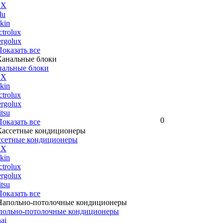
UX
lu
kin
ctrolux
rgolux
 Показать все
нальные блоки
UX
kin
ctrolux
rgolux
itsu
0
 Показать все
ссетные кондиционеры
UX
kin
ctrolux
rgolux
itsu
 Показать все
польно-потолочные кондиционеры
ai