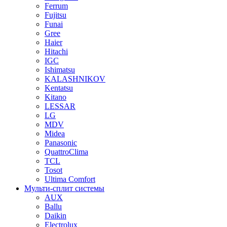
Ferrum
Fujitsu
Funai
Gree
Haier
Hitachi
IGC
Ishimatsu
KALASHNIKOV
Kentatsu
Kitano
LESSAR
LG
MDV
Midea
Panasonic
QuattroClima
TCL
Tosot
Ultima Comfort
Мульти-сплит системы
AUX
Ballu
Daikin
Electrolux