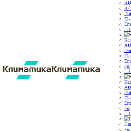
A
Bal
Dai
Ele
Ene
...
Ка
A
Dаi
Ele
Ene
Fuj
...
Ка
A
Dai
Ele
Ene
Fuj
...
На
Fun