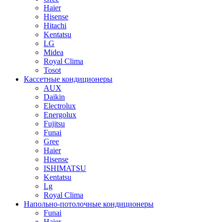
Haier
Hisense
Hitachi
Kentatsu
LG
Midea
Royal Clima
Tosot
Кассетные кондиционеры
AUX
Daikin
Electrolux
Energolux
Fujitsu
Funai
Gree
Haier
Hisense
ISHIMATSU
Kentatsu
Lg
Royal Clima
Напольно-потолочные кондиционеры
Funai
Haier