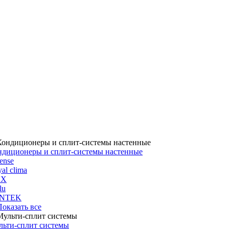
ндиционеры и сплит-системы настенные
ense
al clima
UX
lu
NTEK
 Показать все
льти-сплит системы