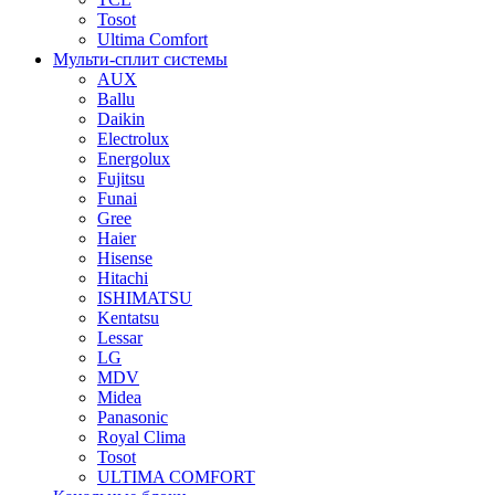
Tosot
Ultima Comfort
Мульти-сплит системы
AUX
Ballu
Daikin
Electrolux
Energolux
Fujitsu
Funai
Gree
Haier
Hisense
Hitachi
ISHIMATSU
Kentatsu
Lessar
LG
MDV
Midea
Panasonic
Royal Clima
Tosot
ULTIMA COMFORT