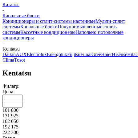
Каталог
-
Канальные блоки
Кондиционеры и сплит-системы настенные
Мульти-сплит
системы
Канальные блоки
Полупромышленные сплит-
системы
Кассетные кондиционеры
Напольно-потолочные
кондиционеры
-
Kentatsu
Dаikin
AUX
Electrolux
Energolux
Fujitsu
Funai
Gree
Haier
Hisense
Hitac
Clima
Tosot
Kentatsu
Фильтр:
Цена
101 800
131 925
162 050
192 175
222 300