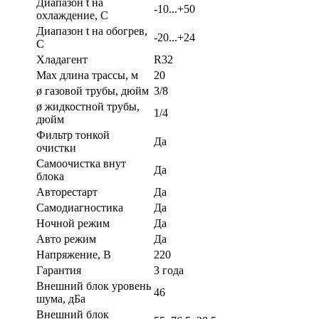
Диапазон t на
-10...+50
охлаждение, С
Диапазон t на обогрев,
-20...+24
С
Хладагент
R32
Max длина трассы, м
20
ø газовой трубы, дюйм
3/8
ø жидкостной трубы,
1/4
дюйм
Фильтр тонкой
Да
очистки
Самоочистка внут
Да
блока
Авторестарт
Да
Самодиагностика
Да
Ночной режим
Да
Авто режим
Да
Напряжение, В
220
Гарантия
3 года
Внешний блок уровень
46
шума, дБа
Внешний блок