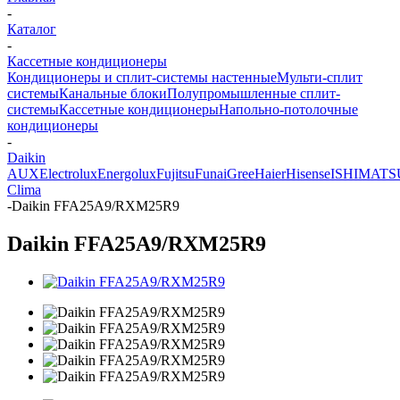
-
Каталог
-
Кассетные кондиционеры
Кондиционеры и сплит-системы настенные
Мульти-сплит
системы
Канальные блоки
Полупромышленные сплит-
системы
Кассетные кондиционеры
Напольно-потолочные
кондиционеры
-
Daikin
AUX
Electrolux
Energolux
Fujitsu
Funai
Gree
Haier
Hisense
ISHIMATS
Clima
-
Daikin FFA25A9/RXM25R9
Daikin FFA25A9/RXM25R9