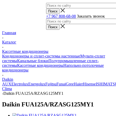
+7 967 808-68-08
Заказать звонок
Главная
-
Каталог
-
Кассетные кондиционеры
Кондиционеры и сплит-системы настенные
Мульти-сплит
системы
Канальные блоки
Полупромышленные сплит-
системы
Кассетные кондиционеры
Напольно-потолочные
кондиционеры
-
Daikin
AUX
Electrolux
Energolux
Fujitsu
Funai
Gree
Haier
Hisense
ISHIMATS
Clima
-
Daikin FUA125A/RZASG125MY1
Daikin FUA125A/RZASG125MY1