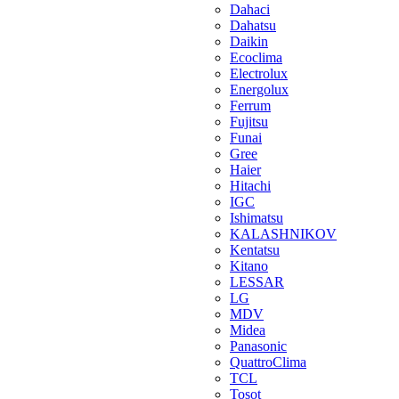
Dahaci
Dahatsu
Daikin
Ecoclima
Electrolux
Energolux
Ferrum
Fujitsu
Funai
Gree
Haier
Hitachi
IGC
Ishimatsu
KALASHNIKOV
Kentatsu
Kitano
LESSAR
LG
MDV
Midea
Panasonic
QuattroClima
TCL
Tosot