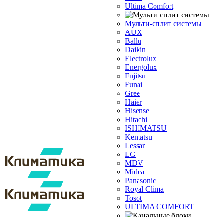
Ultima Comfort
Мульти-сплит системы
AUX
Ballu
Daikin
Electrolux
Energolux
Fujitsu
Funai
Gree
Haier
Hisense
Hitachi
ISHIMATSU
Kentatsu
Lessar
LG
MDV
Midea
Panasonic
Royal Clima
Tosot
ULTIMA COMFORT