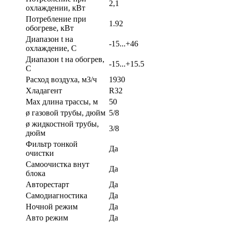
2,1
охлаждении, кВт
Потребление при
1.92
обогреве, кВт
Диапазон t на
-15...+46
охлаждение, С
Диапазон t на обогрев,
-15...+15.5
С
Расход воздуха, м3/ч
1930
Хладагент
R32
Max длина трассы, м
50
ø газовой трубы, дюйм
5/8
ø жидкостной трубы,
3/8
дюйм
Фильтр тонкой
Да
очистки
Самоочистка внут
Да
блока
Авторестарт
Да
Самодиагностика
Да
Ночной режим
Да
Авто режим
Да