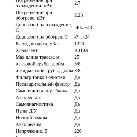
Потребление при
2,7
охлаждении, кВт
Потребление при
2.23
обогреве, кВт
Диапазон t на охлаждение,
-40...+43
С
Диапазон t на обогрев, С
-7...+24
Расход воздуха, м3/ч
1350
Хладагент
R410A
Max длина трассы, м
25
ø газовой трубы, дюйм
5/8
ø жидкостной трубы, дюйм
3/8
Фильтр тонкой очистки
Да
Предварительный фильтр
Да
Самоочистка внут блока
Да
Авторестарт
Да
Самодиагностика
Да
Пульт Д/У
Да
Ночной режим
Да
Авто режим
Да
Напряжение, В
220