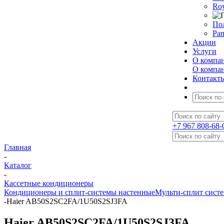
Roy
По
Pan
Акции
Услуги
О компа
О компа
Контакт
+7 967 808-68-
Главная
-
Каталог
-
Кассетные кондиционеры
Кондиционеры и сплит-системы настенные
Мульти-сплит сист
-
Haier AB50S2SC2FA/1U50S2SJ3FA
Haier AB50S2SC2FA/1U50S2SJ3FA