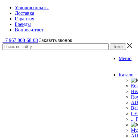
Условия оплаты
Доставка
Гарантия
Бренды
Вопрос-ответ
+7 967 808-68-08
Заказать звонок
Меню
Каталог
Ко
His
Roy
A
Bal
CE
...
Му
A