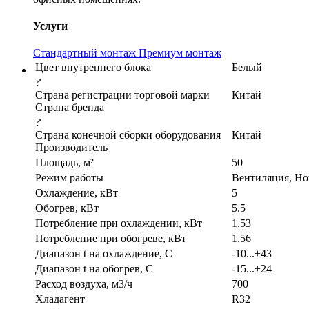
Услуги
Стандартный монтаж
Премиум монтаж
Цвет внутреннего блока
Белый
?
Страна регистрации торговой марки
Китай
Страна бренда
?
Страна конечной сборки оборудования
Китай
Производитель
Площадь, м²
50
Режим работы
Вентиляция, Но
Охлаждение, кВт
5
Обогрев, кВт
5.5
Потребление при охлаждении, кВт
1,53
Потребление при обогреве, кВт
1.56
Диапазон t на охлаждение, С
-10...+43
Диапазон t на обогрев, С
-15...+24
Расход воздуха, м3/ч
700
Хладагент
R32