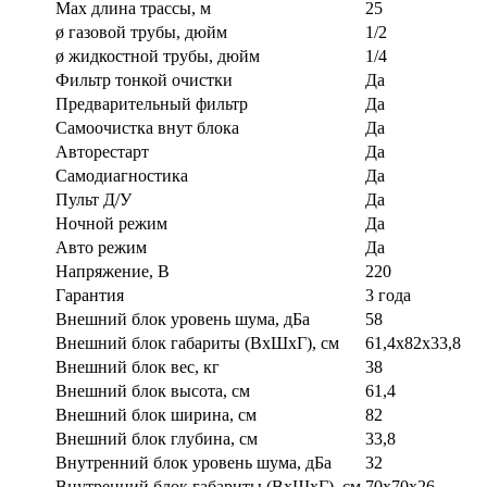
Max длина трассы, м
25
ø газовой трубы, дюйм
1/2
ø жидкостной трубы, дюйм
1/4
Фильтр тонкой очистки
Да
Предварительный фильтр
Да
Самоочистка внут блока
Да
Авторестарт
Да
Самодиагностика
Да
Пульт Д/У
Да
Ночной режим
Да
Авто режим
Да
Напряжение, В
220
Гарантия
3 года
Внешний блок уровень шума, дБа
58
Внешний блок габариты (ВхШхГ), см
61,4x82x33,8
Внешний блок вес, кг
38
Внешний блок высота, см
61,4
Внешний блок ширина, см
82
Внешний блок глубина, см
33,8
Внутренний блок уровень шума, дБа
32
Внутренний блок габариты (ВхШхГ), см
70х70х26