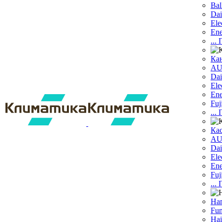
Bal
Dai
Ele
Ene
...
Ка
A
Dаi
Ele
Ene
Fuj
...
Ка
A
Dai
Ele
Ene
Fuj
...
На
Fun
Hai