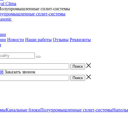
al Clima
лупромышленные сплит-системы
asonic
нии
нии
Новости
Наши работы
Отзывы
Реквизиты
ы
08
Заказать звонок
емы
Канальные блоки
Полупромышленные сплит-системы
Наполь