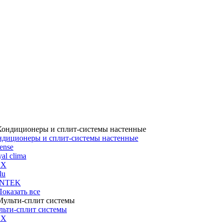
ндиционеры и сплит-системы настенные
ense
al clima
UX
lu
NTEK
 Показать все
льти-сплит системы
UX