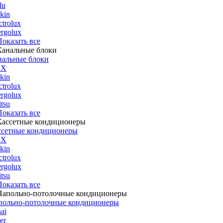
lu
kin
ctrolux
rgolux
 Показать все
нальные блоки
UX
kin
ctrolux
rgolux
itsu
 Показать все
ссетные кондиционеры
UX
kin
ctrolux
rgolux
itsu
 Показать все
польно-потолочные кондиционеры
ai
er